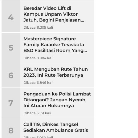
Beredar Video Lift di
Kampus Unpam Viktor
4
Jatuh, Begini Penjelasan
Rektor Unpam
Dibaca 11.305 kali
Masterpiece Signature
Family Karaoke Teraskota
5
BSD Fasilitasi Room Yang
Nyaman dan Harga
Dibaca 8.084 kali
Terjangkau
KRL Mengubah Rute Tahun
6
2023, Ini Rute Terbarunya
Dibaca 6.846 kali
Pengaduan ke Polisi Lambat
Ditangani? Jangan Nyerah,
7
Ini Aturan Hukumnya
Dibaca 5.161 kali
Call 119, Dinkes Tangsel
8
Sediakan Ambulance Gratis
Dibaca 5.060 kali