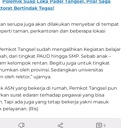
Polemik Suap Loka Padel Tangsel, Pilar Saga
torat Bertindak Tegas!
tan serupa juga akan dilakukan menyebar di tempat
seperti taman, perkantoran dan beberapa lokasi
Pemkot Tangsel sudah mengalihkan Kegiatan belajar
ah, dari tingkat PAUD hingga SMP. Sebab anak –
am kelompok rentan. Begitu juga untuk tingkat
umkan oleh provinsi. Sedangkan universitas
n oleh rektor,” ujarnya.
k ASN yang bekerja di rumah, Pemkot Tangsel pun
kan surat edaran terhadap pegawai yang bisa
h. Tapi ada juga yang tetap bekerja yakni masuk
pelayanan. (Ris)
0