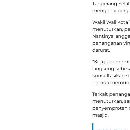
Tangerang Sela
mengenai perges
Wakil Wali Kota
menuturkan, per
Nantinya, angga
penanganan viru
darurat.
“Kita juga mem
langsung sebesa
konsultasikan s
Pemda memungk
Terkait penang
menuturkan, sa
penyemprotan ca
masjid.