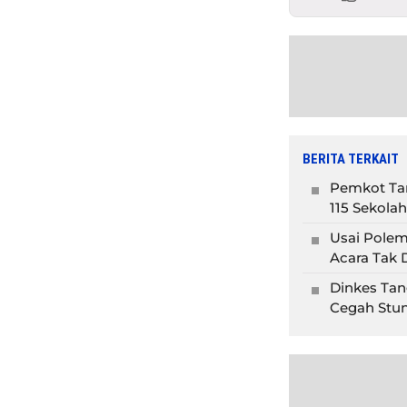
BERITA TERKAIT
Pemkot Tan
115 Sekolah
Usai Polem
Acara Tak D
Dinkes Tan
Cegah Stun