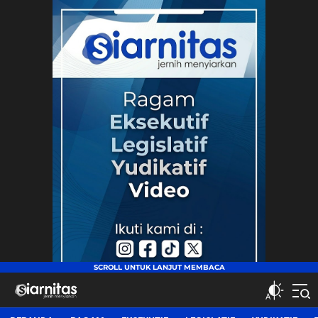
siarnitas
Jernih Menyiarkan