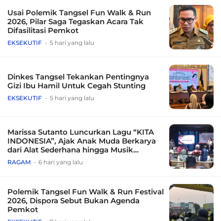
Usai Polemik Tangsel Fun Walk & Run
2026, Pilar Saga Tegaskan Acara Tak
Difasilitasi Pemkot
EKSEKUTIF
5 hari yang lalu
Dinkes Tangsel Tekankan Pentingnya
Gizi Ibu Hamil Untuk Cegah Stunting
EKSEKUTIF
5 hari yang lalu
Marissa Sutanto Luncurkan Lagu “KITA
INDONESIA”, Ajak Anak Muda Berkarya
dari Alat Sederhana hingga Musik
Tradisional
RAGAM
6 hari yang lalu
Polemik Tangsel Fun Walk & Run Festival
2026, Dispora Sebut Bukan Agenda
Pemkot