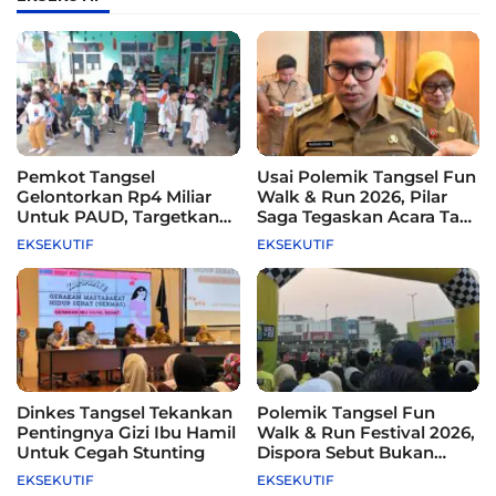
Pemkot Tangsel
Usai Polemik Tangsel Fun
Gelontorkan Rp4 Miliar
Walk & Run 2026, Pilar
Untuk PAUD, Targetkan
Saga Tegaskan Acara Tak
115 Sekolah
Difasilitasi Pemkot
EKSEKUTIF
EKSEKUTIF
Dinkes Tangsel Tekankan
Polemik Tangsel Fun
Pentingnya Gizi Ibu Hamil
Walk & Run Festival 2026,
Untuk Cegah Stunting
Dispora Sebut Bukan
Agenda Pemkot
EKSEKUTIF
EKSEKUTIF