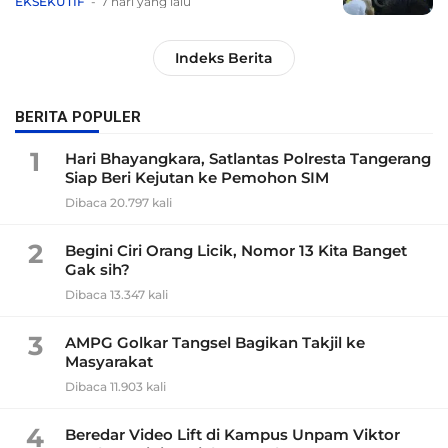
EKSEKUTIF
7 hari yang lalu
Indeks Berita
BERITA POPULER
1
Hari Bhayangkara, Satlantas Polresta Tangerang
Siap Beri Kejutan ke Pemohon SIM
Dibaca 20.797 kali
2
Begini Ciri Orang Licik, Nomor 13 Kita Banget
Gak sih?
Dibaca 13.347 kali
3
AMPG Golkar Tangsel Bagikan Takjil ke
Masyarakat
Dibaca 11.903 kali
4
Beredar Video Lift di Kampus Unpam Viktor