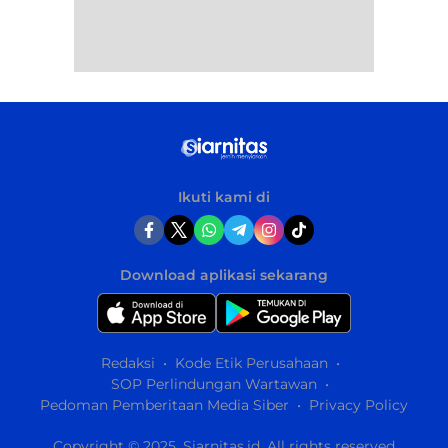
Ikuti kami di
Download aplikasi sekarang
Redaksi
Kode Etik Perusahaan
SOP Perlindungan Wartawan
Pedoman Pemberitaan Media Siber
Privacy Policy
Copyright © 2025. Siarnitas.id. All rights reserved