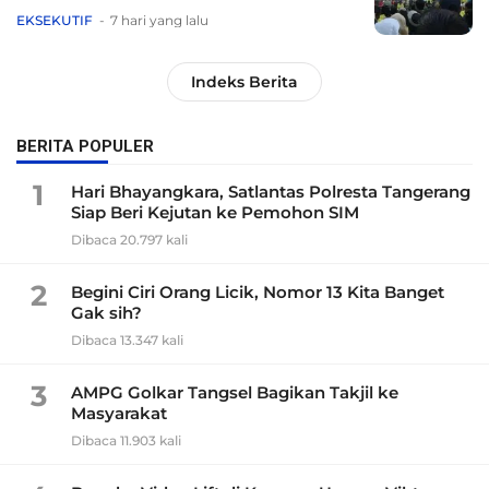
EKSEKUTIF
7 hari yang lalu
Indeks Berita
BERITA POPULER
1
Hari Bhayangkara, Satlantas Polresta Tangerang
Siap Beri Kejutan ke Pemohon SIM
Dibaca 20.797 kali
2
Begini Ciri Orang Licik, Nomor 13 Kita Banget
Gak sih?
Dibaca 13.347 kali
3
AMPG Golkar Tangsel Bagikan Takjil ke
Masyarakat
Dibaca 11.903 kali