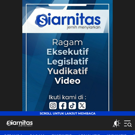
siarnitas
Jernih Menyiarkan