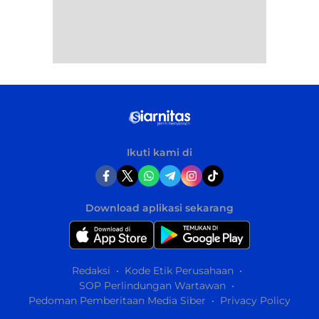
Ikuti kami di
Download aplikasi sekarang
Redaksi
Kode Etik Perusahaan
SOP Perlindungan Wartawan
Pedoman Pemberitaan Media Siber
Privacy Policy