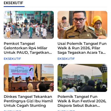
EKSEKUTIF
Pemkot Tangsel
Usai Polemik Tangsel Fun
Gelontorkan Rp4 Miliar
Walk & Run 2026, Pilar
Untuk PAUD, Targetkan
Saga Tegaskan Acara Tak
115 Sekolah
Difasilitasi Pemkot
EKSEKUTIF
EKSEKUTIF
Dinkes Tangsel Tekankan
Polemik Tangsel Fun
Pentingnya Gizi Ibu Hamil
Walk & Run Festival 2026,
Untuk Cegah Stunting
Dispora Sebut Bukan
Agenda Pemkot