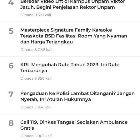
4
Beredar Video Lift di Kampus Unpam Viktor
Jatuh, Begini Penjelasan Rektor Unpam
Dibaca 11.310 kali
5
Masterpiece Signature Family Karaoke
Teraskota BSD Fasilitasi Room Yang Nyaman
dan Harga Terjangkau
Dibaca 8.086 kali
6
KRL Mengubah Rute Tahun 2023, Ini Rute
Terbarunya
Dibaca 6.856 kali
7
Pengaduan ke Polisi Lambat Ditangani? Jangan
Nyerah, Ini Aturan Hukumnya
Dibaca 5.164 kali
8
Call 119, Dinkes Tangsel Sediakan Ambulance
Gratis
Dibaca 5.062 kali