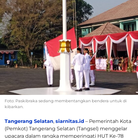
Foto: Paskibraka sedang membentangkan bendera untuk di
kibarkan.
Tangerang Selatan
,
siarnitas.id
– Pemerintah Kota
(Pemkot) Tangerang Selatan (Tangsel) menggelar
upacara dalam rangka memperingati HUT Ke-78