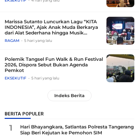
EKSEKUTIF
4 hari yang lalu
Marissa Sutanto Luncurkan Lagu “KITA
INDONESIA”, Ajak Anak Muda Berkarya
dari Alat Sederhana hingga Musik
Tradisional
RAGAM
5 hari yang lalu
Polemik Tangsel Fun Walk & Run Festival
2026, Dispora Sebut Bukan Agenda
Pemkot
EKSEKUTIF
5 hari yang lalu
Indeks Berita
BERITA POPULER
1
Hari Bhayangkara, Satlantas Polresta Tangerang
Siap Beri Kejutan ke Pemohon SIM