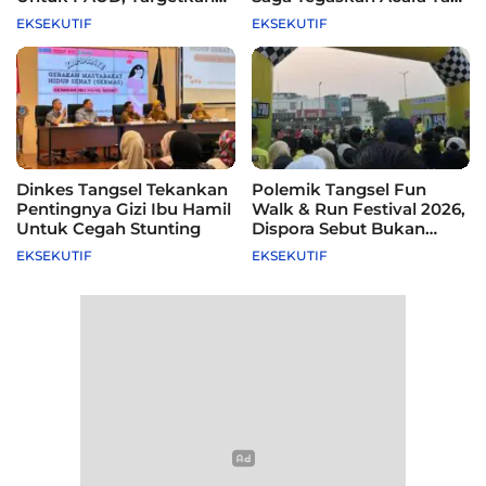
115 Sekolah
Difasilitasi Pemkot
EKSEKUTIF
EKSEKUTIF
Dinkes Tangsel Tekankan
Polemik Tangsel Fun
Pentingnya Gizi Ibu Hamil
Walk & Run Festival 2026,
Untuk Cegah Stunting
Dispora Sebut Bukan
Agenda Pemkot
EKSEKUTIF
EKSEKUTIF