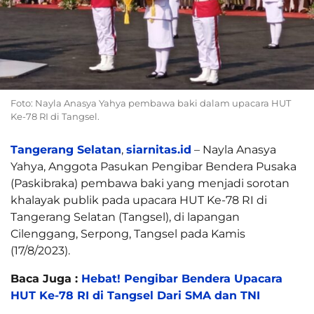
Foto: Nayla Anasya Yahya pembawa baki dalam upacara HUT
Ke-78 RI di Tangsel.
Tangerang Selatan
,
siarnitas.id
– Nayla Anasya
Yahya, Anggota Pasukan Pengibar Bendera Pusaka
(Paskibraka) pembawa baki yang menjadi sorotan
khalayak publik pada upacara HUT Ke-78 RI di
Tangerang Selatan (Tangsel), di lapangan
Cilenggang, Serpong, Tangsel pada Kamis
(17/8/2023).
Baca Juga :
Hebat! Pengibar Bendera Upacara
HUT Ke-78 RI di Tangsel Dari SMA dan TNI