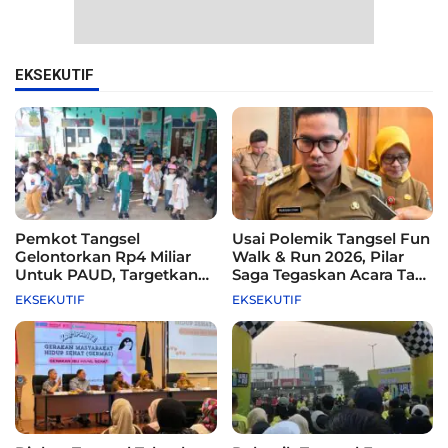
EKSEKUTIF
Pemkot Tangsel
Usai Polemik Tangsel Fun
Gelontorkan Rp4 Miliar
Walk & Run 2026, Pilar
Untuk PAUD, Targetkan
Saga Tegaskan Acara Tak
115 Sekolah
Difasilitasi Pemkot
EKSEKUTIF
EKSEKUTIF