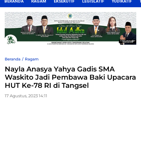
BERANDA
RAGAM
EKSEKUTIF
LEGISLATIF
YUDIKATIF
Beranda
Ragam
Nayla Anasya Yahya Gadis SMA
Waskito Jadi Pembawa Baki Upacara
HUT Ke-78 RI di Tangsel
17 Agustus, 2023 14:11