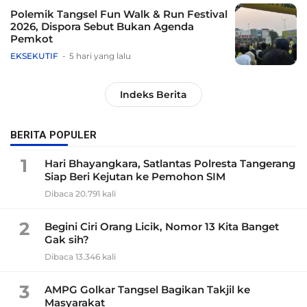
Polemik Tangsel Fun Walk & Run Festival
2026, Dispora Sebut Bukan Agenda
Pemkot
EKSEKUTIF
5 hari yang lalu
Indeks Berita
BERITA POPULER
1
Hari Bhayangkara, Satlantas Polresta Tangerang
Siap Beri Kejutan ke Pemohon SIM
Dibaca 20.791 kali
2
Begini Ciri Orang Licik, Nomor 13 Kita Banget
Gak sih?
Dibaca 13.346 kali
3
AMPG Golkar Tangsel Bagikan Takjil ke
Masyarakat