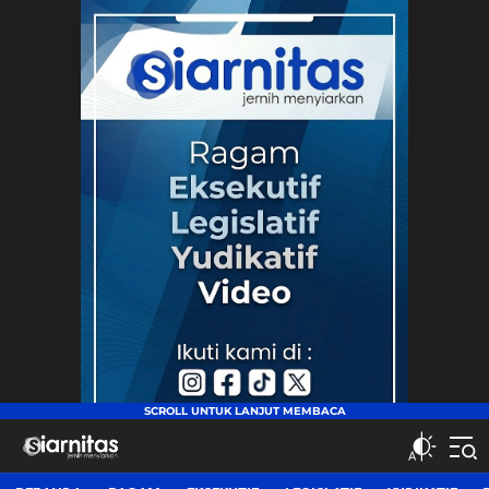
siarnitas
Jernih Menyiarkan