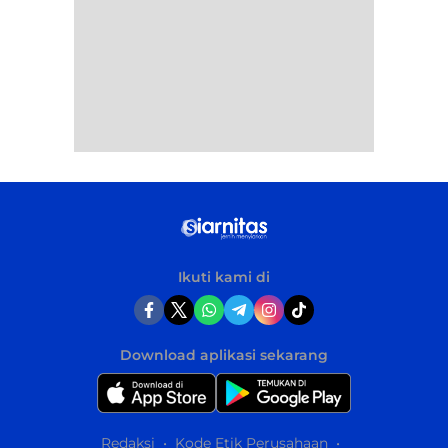
Ikuti kami di
Download aplikasi sekarang
Redaksi
Kode Etik Perusahaan