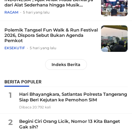
dari Alat Sederhana hingga Musik
Tradisional
RAGAM
5 hari yang lalu
Polemik Tangsel Fun Walk & Run Festival
2026, Dispora Sebut Bukan Agenda
Pemkot
EKSEKUTIF
5 hari yang lalu
Indeks Berita
BERITA POPULER
1
Hari Bhayangkara, Satlantas Polresta Tangerang
Siap Beri Kejutan ke Pemohon SIM
Dibaca 20.792 kali
2
Begini Ciri Orang Licik, Nomor 13 Kita Banget
Gak sih?