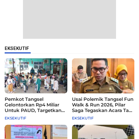
EKSEKUTIF
Pemkot Tangsel
Usai Polemik Tangsel Fun
Gelontorkan Rp4 Miliar
Walk & Run 2026, Pilar
Untuk PAUD, Targetkan
Saga Tegaskan Acara Tak
115 Sekolah
Difasilitasi Pemkot
EKSEKUTIF
EKSEKUTIF