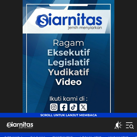
siarnitas
Jernih Menyiarkan