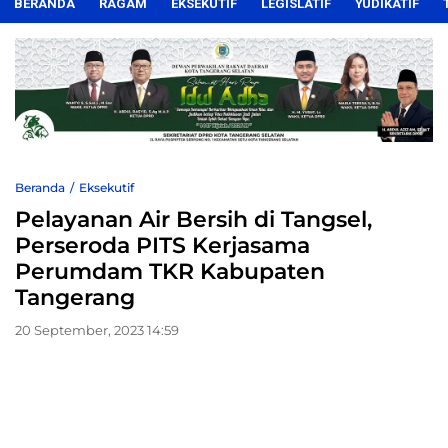
BERANDA
RAGAM
EKSEKUTIF
LEGISLATIF
YUDIKATIF
Beranda
Eksekutif
Pelayanan Air Bersih di Tangsel,
Perseroda PITS Kerjasama
Perumdam TKR Kabupaten
Tangerang
20 September, 2023 14:59