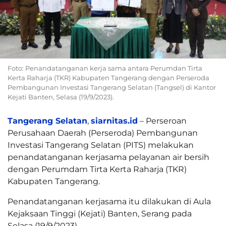
Foto: Penandatanganan kerja sama antara Perumdan Tirta
Kerta Raharja (TKR) Kabupaten Tangerang dengan Perseroda
Pembangunan Investasi Tangerang Selatan (Tangsel) di Kantor
Kejati Banten, Selasa (19/9/2023).
Tangerang Selatan
,
siarnitas.id
– Perseroan
Perusahaan Daerah (Perseroda) Pembangunan
Investasi Tangerang Selatan (PITS) melakukan
penandatanganan kerjasama pelayanan air bersih
dengan Perumdam Tirta Kerta Raharja (TKR)
Kabupaten Tangerang.
Penandatanganan kerjasama itu dilakukan di Aula
Kejaksaan Tinggi (Kejati) Banten, Serang pada
Selasa (19/9/2023).