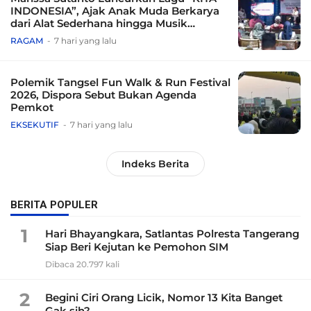
INDONESIA”, Ajak Anak Muda Berkarya
dari Alat Sederhana hingga Musik
Tradisional
RAGAM
7 hari yang lalu
Polemik Tangsel Fun Walk & Run Festival
2026, Dispora Sebut Bukan Agenda
Pemkot
EKSEKUTIF
7 hari yang lalu
Indeks Berita
BERITA POPULER
1
Hari Bhayangkara, Satlantas Polresta Tangerang
Siap Beri Kejutan ke Pemohon SIM
Dibaca 20.797 kali
2
Begini Ciri Orang Licik, Nomor 13 Kita Banget
Gak sih?