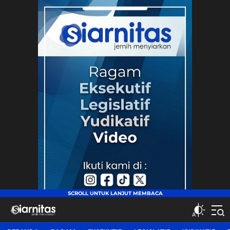
siarnitas
Jernih Menyiarkan