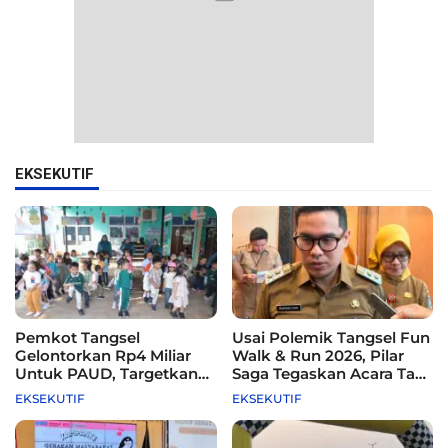
EKSEKUTIF
Pemkot Tangsel
Usai Polemik Tangsel Fun
Gelontorkan Rp4 Miliar
Walk & Run 2026, Pilar
Untuk PAUD, Targetkan
Saga Tegaskan Acara Tak
115 Sekolah
Difasilitasi Pemkot
EKSEKUTIF
EKSEKUTIF