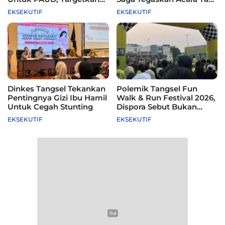
115 Sekolah
Difasilitasi Pemkot
EKSEKUTIF
EKSEKUTIF
Dinkes Tangsel Tekankan
Polemik Tangsel Fun
Pentingnya Gizi Ibu Hamil
Walk & Run Festival 2026,
Untuk Cegah Stunting
Dispora Sebut Bukan
Agenda Pemkot
EKSEKUTIF
EKSEKUTIF