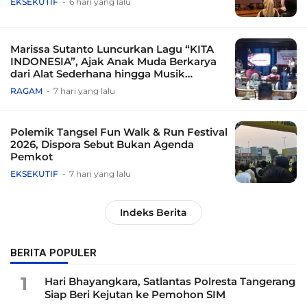
EKSEKUTIF
6 hari yang lalu
Marissa Sutanto Luncurkan Lagu “KITA
INDONESIA”, Ajak Anak Muda Berkarya
dari Alat Sederhana hingga Musik
Tradisional
RAGAM
7 hari yang lalu
Polemik Tangsel Fun Walk & Run Festival
2026, Dispora Sebut Bukan Agenda
Pemkot
EKSEKUTIF
7 hari yang lalu
Indeks Berita
BERITA POPULER
1
Hari Bhayangkara, Satlantas Polresta Tangerang
Siap Beri Kejutan ke Pemohon SIM