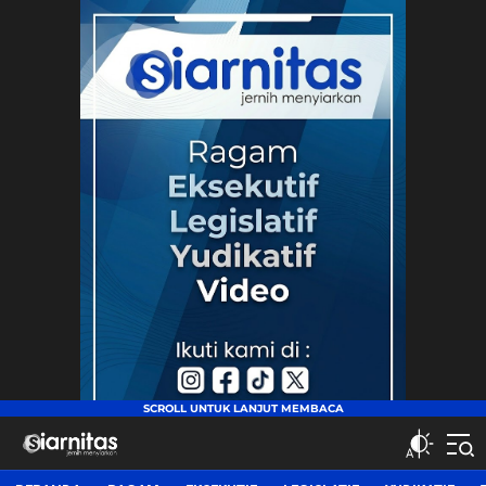
siarnitas
Jernih Menyiarkan