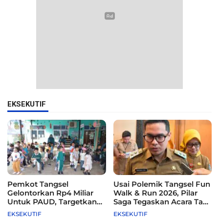
EKSEKUTIF
Pemkot Tangsel
Usai Polemik Tangsel Fun
Gelontorkan Rp4 Miliar
Walk & Run 2026, Pilar
Untuk PAUD, Targetkan
Saga Tegaskan Acara Tak
115 Sekolah
Difasilitasi Pemkot
EKSEKUTIF
EKSEKUTIF