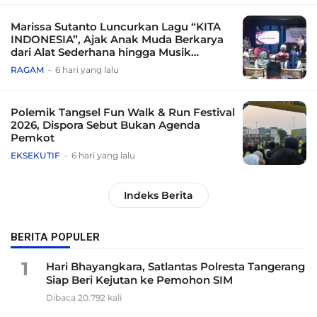
Marissa Sutanto Luncurkan Lagu “KITA
INDONESIA”, Ajak Anak Muda Berkarya
dari Alat Sederhana hingga Musik
Tradisional
RAGAM
6 hari yang lalu
Polemik Tangsel Fun Walk & Run Festival
2026, Dispora Sebut Bukan Agenda
Pemkot
EKSEKUTIF
6 hari yang lalu
Indeks Berita
BERITA POPULER
1
Hari Bhayangkara, Satlantas Polresta Tangerang
Siap Beri Kejutan ke Pemohon SIM
Dibaca 20.792 kali