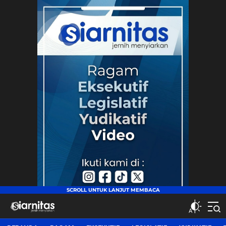
siarnitas
Jernih Menyiarkan