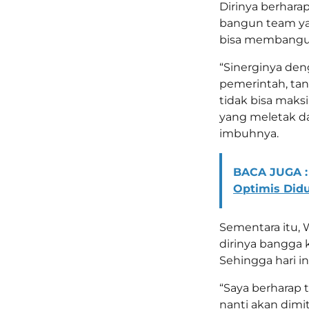
Dirinya berharap
bangun team ya
bisa membangun
“Sinerginya de
pemerintah, ta
tidak bisa maks
yang meletak da
imbuhnya.
BACA JUGA :
Optimis Did
Sementara itu, 
dirinya bangga 
Sehingga hari in
“Saya berharap 
nanti akan dim