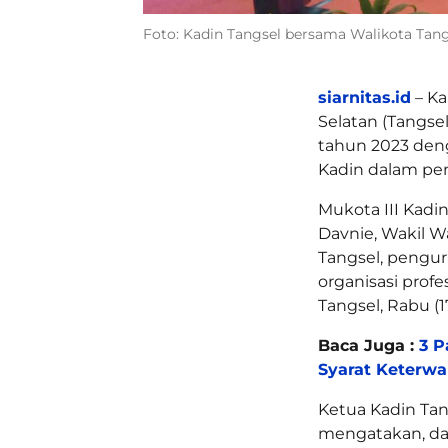
Foto: Kadin Tangsel bersama Walikota Tangs
siarnitas.id
– Ka
Selatan (Tangse
tahun 2023 den
Kadin dalam pe
Mukota III Kadin
Davnie, Wakil W
Tangsel, pengur
organisasi profe
Tangsel, Rabu (1
Baca Juga :
3 P
Syarat Keterw
Ketua Kadin Tan
mengatakan, dal