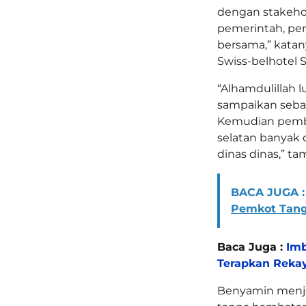
dengan stakehol
pemerintah, pen
bersama,” katan
Swiss-belhotel 
“Alhamdulillah l
sampaikan sebag
Kemudian pemba
selatan banyak d
dinas dinas,” t
BACA JUGA :
Pemkot Tan
Baca Juga :
Imb
Terapkan Rekay
Benyamin menjel