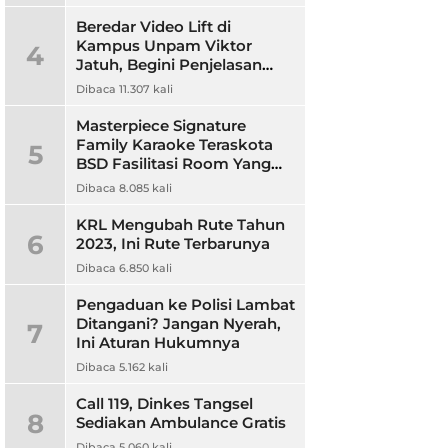
Beredar Video Lift di
Kampus Unpam Viktor
4
Jatuh, Begini Penjelasan
Rektor Unpam
Dibaca 11.307 kali
Masterpiece Signature
Family Karaoke Teraskota
5
BSD Fasilitasi Room Yang
Nyaman dan Harga
Dibaca 8.085 kali
Terjangkau
KRL Mengubah Rute Tahun
6
2023, Ini Rute Terbarunya
Dibaca 6.850 kali
Pengaduan ke Polisi Lambat
Ditangani? Jangan Nyerah,
7
Ini Aturan Hukumnya
Dibaca 5.162 kali
Call 119, Dinkes Tangsel
8
Sediakan Ambulance Gratis
Dibaca 5.060 kali