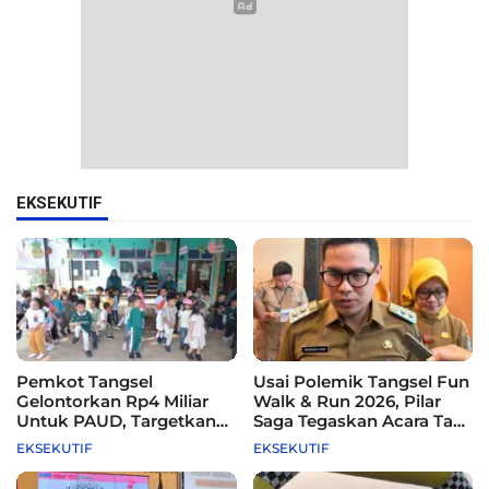
EKSEKUTIF
Pemkot Tangsel
Usai Polemik Tangsel Fun
Gelontorkan Rp4 Miliar
Walk & Run 2026, Pilar
Untuk PAUD, Targetkan
Saga Tegaskan Acara Tak
115 Sekolah
Difasilitasi Pemkot
EKSEKUTIF
EKSEKUTIF