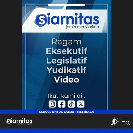
siarnitas
Jernih Menyiarkan