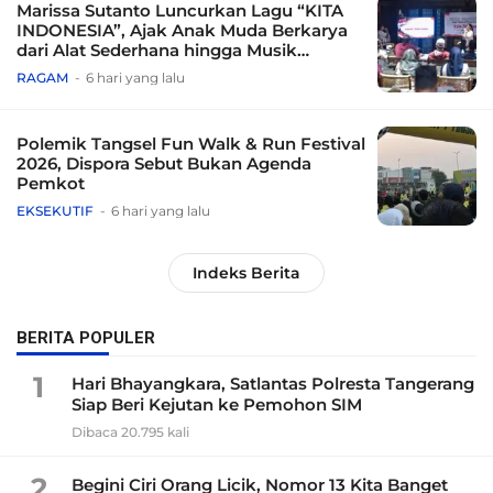
Marissa Sutanto Luncurkan Lagu “KITA
INDONESIA”, Ajak Anak Muda Berkarya
dari Alat Sederhana hingga Musik
Tradisional
RAGAM
6 hari yang lalu
Polemik Tangsel Fun Walk & Run Festival
2026, Dispora Sebut Bukan Agenda
Pemkot
EKSEKUTIF
6 hari yang lalu
Indeks Berita
BERITA POPULER
1
Hari Bhayangkara, Satlantas Polresta Tangerang
Siap Beri Kejutan ke Pemohon SIM
Dibaca 20.795 kali
2
Begini Ciri Orang Licik, Nomor 13 Kita Banget