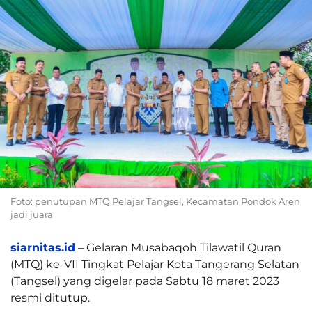
Foto: penutupan MTQ Pelajar Tangsel, Kecamatan Pondok Aren
jadi juara
siarnitas.id
– Gelaran Musabaqoh Tilawatil Quran
(MTQ) ke-VII Tingkat Pelajar Kota Tangerang Selatan
(Tangsel) yang digelar pada Sabtu 18 maret 2023
resmi ditutup.