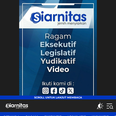
siarnitas
Jernih Menyiarkan