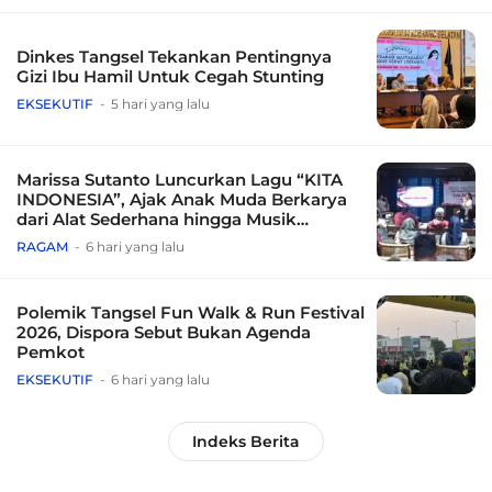
Dinkes Tangsel Tekankan Pentingnya
Gizi Ibu Hamil Untuk Cegah Stunting
EKSEKUTIF
5 hari yang lalu
Marissa Sutanto Luncurkan Lagu “KITA
INDONESIA”, Ajak Anak Muda Berkarya
dari Alat Sederhana hingga Musik
Tradisional
RAGAM
6 hari yang lalu
Polemik Tangsel Fun Walk & Run Festival
2026, Dispora Sebut Bukan Agenda
Pemkot
EKSEKUTIF
6 hari yang lalu
Indeks Berita