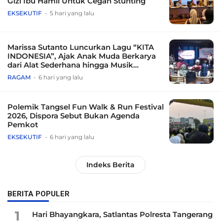
Gizi Ibu Hamil Untuk Cegah Stunting
EKSEKUTIF
5 hari yang lalu
Marissa Sutanto Luncurkan Lagu “KITA
INDONESIA”, Ajak Anak Muda Berkarya
dari Alat Sederhana hingga Musik
Tradisional
RAGAM
6 hari yang lalu
Polemik Tangsel Fun Walk & Run Festival
2026, Dispora Sebut Bukan Agenda
Pemkot
EKSEKUTIF
6 hari yang lalu
Indeks Berita
BERITA POPULER
1
Hari Bhayangkara, Satlantas Polresta Tangerang