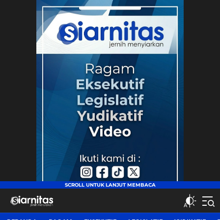
siarnitas
Jernih Menyiarkan