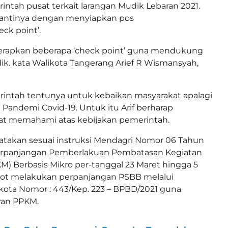
intah pusat terkait larangan Mudik Lebaran 2021.
antinya dengan menyiapkan pos
ck point’.
erapkan beberapa ‘check point’ guna mendukung
k. kata Walikota Tangerang Arief R Wismansyah,
rintah tentunya untuk kebaikan masyarakat apalagi
 Pandemi Covid-19. Untuk itu Arif berharap
at memahami atas kebijakan pemerintah.
atakan sesuai instruksi Mendagri Nomor 06 Tahun
erpanjangan Pemberlakuan Pembatasan Kegiatan
M) Berbasis Mikro per-tanggal 23 Maret hingga 5
mkot melakukan perpanjangan PSBB melalui
kota Nomor : 443/Kep. 223 – BPBD/2021 guna
ran PPKM.