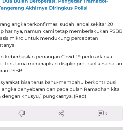
Dua Bulan Beroperasi, Pengedar Tramadol-
angerang Akhirnya Diringkus Polisi
ang angka terkonfirmasi sudah landai sekitar 20
iap harinya, namun kami tetap memberlakukan PSBB
asis mikro untuk mendukung percepatan
atanya.
an keberhasilan penangan Covid-19 perlu adanya
t terutama menerapkan disiplin protokol kesehatan
uran PSBB.
syarakat bisa terus bahu-membahu berkontribusi
angka penyebaran dan pada bulan Ramadhan kita
h dengan khusyu,” pungkasnya. (Red)
0