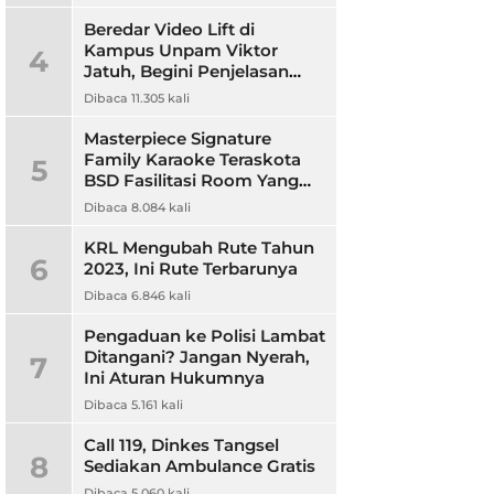
Beredar Video Lift di
Kampus Unpam Viktor
4
Jatuh, Begini Penjelasan
Rektor Unpam
Dibaca 11.305 kali
Masterpiece Signature
Family Karaoke Teraskota
5
BSD Fasilitasi Room Yang
Nyaman dan Harga
Dibaca 8.084 kali
Terjangkau
KRL Mengubah Rute Tahun
6
2023, Ini Rute Terbarunya
Dibaca 6.846 kali
Pengaduan ke Polisi Lambat
Ditangani? Jangan Nyerah,
7
Ini Aturan Hukumnya
Dibaca 5.161 kali
Call 119, Dinkes Tangsel
8
Sediakan Ambulance Gratis
Dibaca 5.060 kali