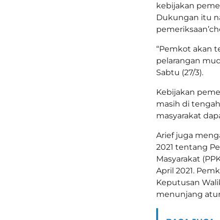
kebijakan pemer
Dukungan itu n
pemeriksaan’che
“Pemkot akan t
pelarangan mudi
Sabtu (27/3).
Kebijakan peme
masih di tengah
masyarakat dap
Arief juga meng
2021 tentang P
Masyarakat (PPK
April 2021. Pe
Keputusan Wali
menunjang atu