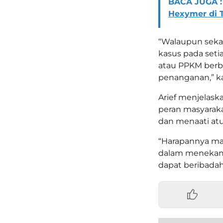
BACA JUGA :
Hexymer di T
“Walaupun sekar
kasus pada set
atau PPKM berb
penanganan,” k
Arief menjelask
peran masyaraka
dan menaati at
“Harapannya ma
dalam menekan 
dapat beribada