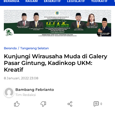
BERANDA
RAGAM
EKSEKUTIF
LEGISLATIF
YUDIKATIF
Beranda
Tangerang Selatan
Kunjungi Wirausaha Muda di Galery
Pasar Gintung, Kadinkop UKM:
Kreatif
8 Januari, 2022 23:08
Bambang Febrianto
Tim Redaksi
0