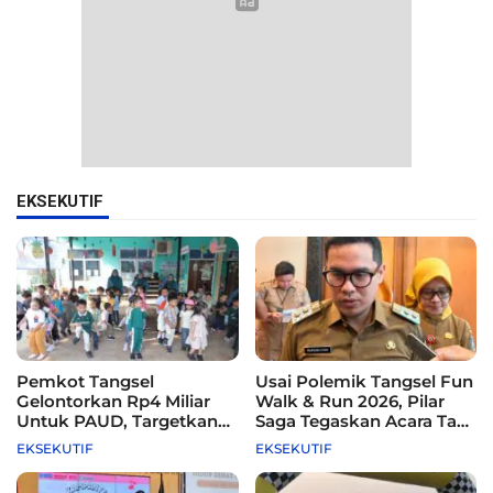
EKSEKUTIF
Pemkot Tangsel
Usai Polemik Tangsel Fun
Gelontorkan Rp4 Miliar
Walk & Run 2026, Pilar
Untuk PAUD, Targetkan
Saga Tegaskan Acara Tak
115 Sekolah
Difasilitasi Pemkot
EKSEKUTIF
EKSEKUTIF