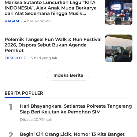
Marissa Sutanto Luncurkan Lagu “KITA
INDONESIA”, Ajak Anak Muda Berkarya
dari Alat Sederhana hingga Musik
Tradisional
RAGAM
4 hari yang lalu
Polemik Tangsel Fun Walk & Run Festival
2026, Dispora Sebut Bukan Agenda
Pemkot
EKSEKUTIF
5 hari yang lalu
Indeks Berita
BERITA POPULER
1
Hari Bhayangkara, Satlantas Polresta Tangerang
Siap Beri Kejutan ke Pemohon SIM
Dibaca 20.791 kali
2
Begini Ciri Orang Licik, Nomor 13 Kita Banget