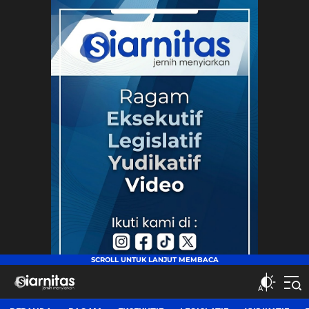
siarnitas
Jernih Menyiarkan