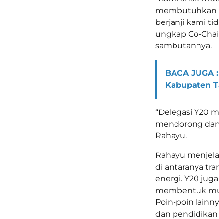
membutuhkan k
berjanji kami t
ungkap Co-Chair
sambutannya.
BACA JUGA :
Kabupaten T
“Delegasi Y20 m
mendorong dan 
Rahayu.
Rahayu menjela
di antaranya tra
energi. Y20 ju
membentuk multi
Poin-poin lainn
dan pendidikan y