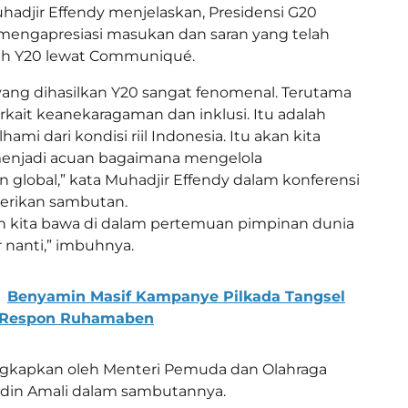
adjir Effendy menjelaskan, Presidensi G20
mengapresiasi masukan dan saran yang telah
eh Y20 lewat Communiqué.
ng dihasilkan Y20 sangat fenomenal. Terutama
erkait keanekaragaman dan inklusi. Itu adalah
hami dari kondisi riil Indonesia. Itu akan kita
menjadi acuan bagaimana mengelola
global,” kata Muhadjir Effendy dalam konferensi
erikan sambutan.
kan kita bawa di dalam pertemuan pimpinan dunia
 nanti,” imbuhnya.
Benyamin Masif Kampanye Pilkada Tangsel
i Respon Ruhamaben
ngkapkan oleh Menteri Pemuda dan Olahraga
udin Amali dalam sambutannya.