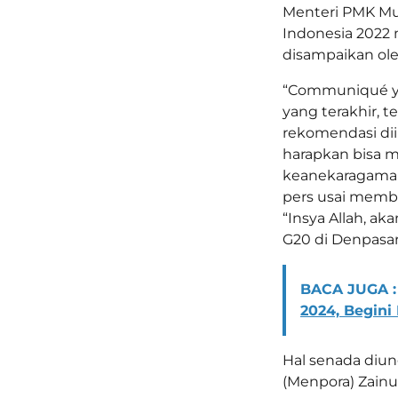
Menteri PMK Muh
Indonesia 2022 
disampaikan ol
“Communiqué ya
yang terakhir, t
rekomendasi diil
harapkan bisa 
keanekaragaman 
pers usai memb
“Insya Allah, a
G20 di Denpasar
BACA JUGA :
2024, Begin
Hal senada diu
(Menpora) Zain