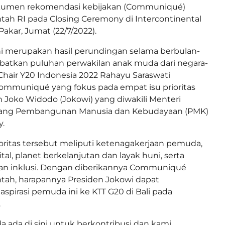
kumen rekomendasi kebijakan (Communiqué)
ah RI pada Closing Ceremony di Intercontinental
kar, Jumat (22/7/2022).
 merupakan hasil perundingan selama berbulan-
batkan puluhan perwakilan anak muda dari negara-
Chair Y20 Indonesia 2022 Rahayu Saraswati
mmuniqué yang fokus pada empat isu prioritas
 Joko Widodo (Jokowi) yang diwakili Menteri
dang Pembangunan Manusia dan Kebudayaan (PMK)
y.
oritas tersebut meliputi ketenagakerjaan pemuda,
ital, planet berkelanjutan dan layak huni, serta
n inklusi. Dengan diberikannya Communiqué
tah, harapannya Presiden Jokowi dapat
pirasi pemuda ini ke KTT G20 di Bali pada
.
 ada di sini untuk berkontribusi dan kami