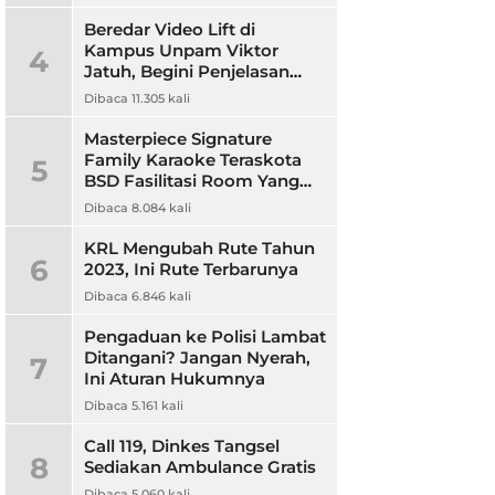
Beredar Video Lift di
Kampus Unpam Viktor
4
Jatuh, Begini Penjelasan
Rektor Unpam
Dibaca 11.305 kali
Masterpiece Signature
Family Karaoke Teraskota
5
BSD Fasilitasi Room Yang
Nyaman dan Harga
Dibaca 8.084 kali
Terjangkau
KRL Mengubah Rute Tahun
6
2023, Ini Rute Terbarunya
Dibaca 6.846 kali
Pengaduan ke Polisi Lambat
Ditangani? Jangan Nyerah,
7
Ini Aturan Hukumnya
Dibaca 5.161 kali
Call 119, Dinkes Tangsel
8
Sediakan Ambulance Gratis
Dibaca 5.060 kali