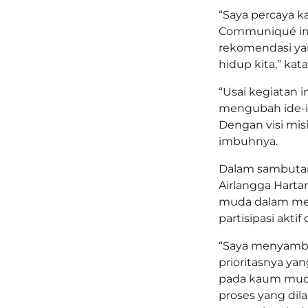
“Saya percaya 
Communiqué ini
rekomendasi ya
hidup kita,” kat
“Usai kegiatan i
mengubah ide-i
Dengan visi mis
imbuhnya.
Dalam sambutan
Airlangga Hart
muda dalam men
partisipasi aktif
“Saya menyamb
prioritasnya y
pada kaum muda
proses yang dil