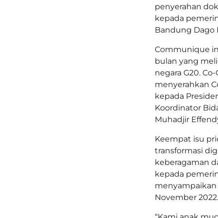
penyerahan do
kepada pemerint
Bandung Dago Pa
Communique ini
bulan yang meli
negara G20. Co-
menyerahkan Co
kepada Presiden
Koordinator Bi
Muhadjir Effend
Keempat isu pri
transformasi dig
keberagaman da
kepada pemerin
menyampaikan as
November 2022
“Kami anak muda