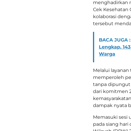
menghadirkan m
Cek Kesehatan G
kolaborasi deng
tersebut mendap
BACA JUGA :
Lengkap, 143
Warga
Melalui layanan
memperoleh pem
tanpa dipungut 
dari komitmen 2
kemasyarakatan
dampak nyata ba
Memasuki sesi u
pada siang har