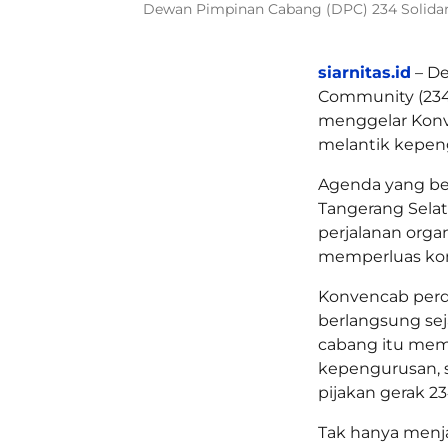
Dewan Pimpinan Cabang (DPC) 234 Solidari
siarnitas.id
– De
Community (234 
menggelar Konv
melantik kepen
Agenda yang ber
Tangerang Selat
perjalanan orga
memperluas kont
Konvencab perd
berlangsung seja
cabang itu mem
kepengurusan, 
pijakan gerak 
Tak hanya menja