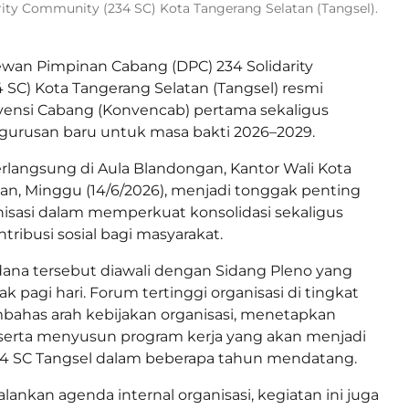
ty Community (234 SC) Kota Tangerang Selatan (Tangsel).
wan Pimpinan Cabang (DPC) 234 Solidarity
SC) Kota Tangerang Selatan (Tangsel) resmi
ensi Cabang (Konvencab) pertama sekaligus
gurusan baru untuk masa bakti 2026–2029.
langsung di Aula Blandongan, Kantor Wali Kota
an, Minggu (14/6/2026), menjadi tonggak penting
nisasi dalam memperkuat konsolidasi sekaligus
ribusi sosial bagi masyarakat.
ana tersebut diawali dengan Sidang Pleno yang
k pagi hari. Forum tertinggi organisasi di tingkat
bahas arah kebijakan organisasi, menetapkan
serta menyusun program kerja yang akan menjadi
234 SC Tangsel dalam beberapa tahun mendatang.
lankan agenda internal organisasi, kegiatan ini juga