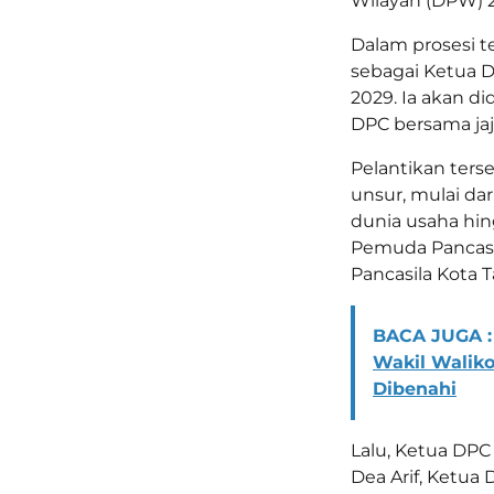
Wilayah (DPW) 2
Dalam prosesi t
sebagai Ketua D
2029. Ia akan di
DPC bersama jaj
Pelantikan terse
unsur, mulai da
dunia usaha hin
Pemuda Pancasi
Pancasila Kota 
BACA JUGA :
Wakil Waliko
Dibenahi
Lalu, Ketua DPC
Dea Arif, Ketu