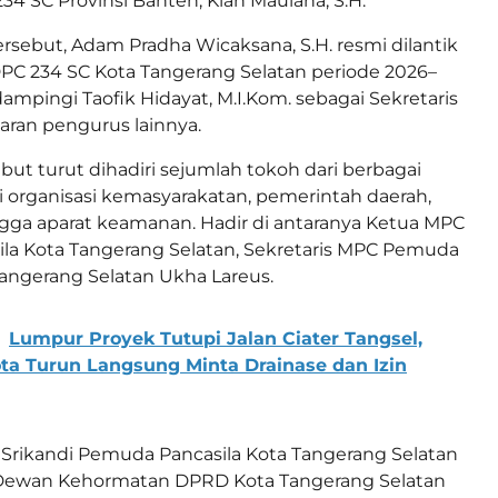
34 SC Provinsi Banten, Kian Maulana, S.H.
ersebut, Adam Pradha Wicaksana, S.H. resmi dilantik
PC 234 SC Kota Tangerang Selatan periode 2026–
dampingi Taofik Hidayat, M.I.Kom. sebagai Sekretaris
aran pengurus lainnya.
but turut dihadiri sejumlah tokoh dari berbagai
ri organisasi kemasyarakatan, pemerintah daerah,
gga aparat keamanan. Hadir di antaranya Ketua MPC
la Kota Tangerang Selatan, Sekretaris MPC Pemuda
Tangerang Selatan Ukha Lareus.
Lumpur Proyek Tutupi Jalan Ciater Tangsel,
ta Turun Langsung Minta Drainase dan Izin
 Srikandi Pemuda Pancasila Kota Tangerang Selatan
a Dewan Kehormatan DPRD Kota Tangerang Selatan