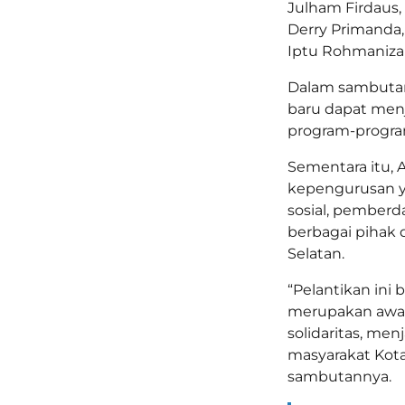
Julham Firdaus,
Derry Primanda,
Iptu Rohmanizar
Dalam sambutan
baru dapat menj
program-progra
Sementara itu,
kepengurusan y
sosial, pember
berbagai pihak
Selatan.
“Pelantikan ini 
merupakan awal
solidaritas, me
masyarakat Kota
sambutannya.