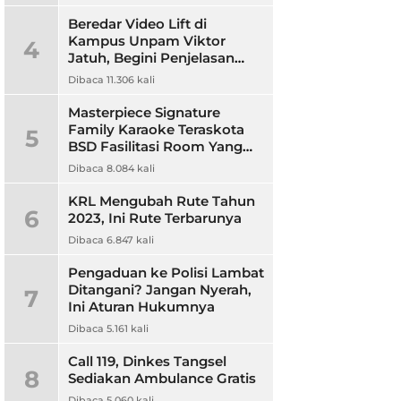
Beredar Video Lift di
Kampus Unpam Viktor
4
Jatuh, Begini Penjelasan
Rektor Unpam
Dibaca 11.306 kali
Masterpiece Signature
Family Karaoke Teraskota
5
BSD Fasilitasi Room Yang
Nyaman dan Harga
Dibaca 8.084 kali
Terjangkau
KRL Mengubah Rute Tahun
6
2023, Ini Rute Terbarunya
Dibaca 6.847 kali
Pengaduan ke Polisi Lambat
Ditangani? Jangan Nyerah,
7
Ini Aturan Hukumnya
Dibaca 5.161 kali
Call 119, Dinkes Tangsel
8
Sediakan Ambulance Gratis
Dibaca 5.060 kali