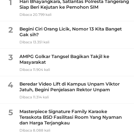
1
Hari Bhayangkara, Satlantas Polresta Tangerang
Siap Beri Kejutan ke Pemohon SIM
Dibaca 20.799 kali
2
Begini Ciri Orang Licik, Nomor 13 Kita Banget
Gak sih?
Dibaca 13.351 kali
3
AMPG Golkar Tangsel Bagikan Takjil ke
Masyarakat
Dibaca 11.904 kali
4
Beredar Video Lift di Kampus Unpam Viktor
Jatuh, Begini Penjelasan Rektor Unpam
Dibaca 11.314 kali
5
Masterpiece Signature Family Karaoke
Teraskota BSD Fasilitasi Room Yang Nyaman
dan Harga Terjangkau
Dibaca 8.088 kali