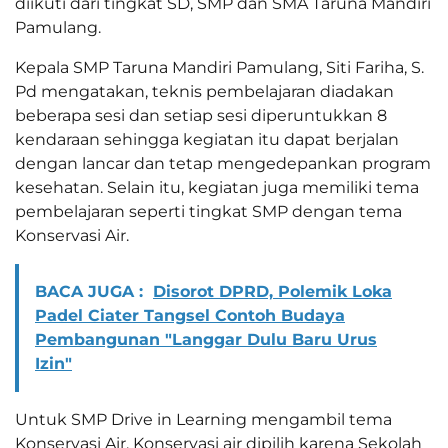
diikuti dari tingkat SD, SMP dan SMA Taruna Mandiri
Pamulang.
Kepala SMP Taruna Mandiri Pamulang, Siti Fariha, S.
Pd mengatakan, teknis pembelajaran diadakan
beberapa sesi dan setiap sesi diperuntukkan 8
kendaraan sehingga kegiatan itu dapat berjalan
dengan lancar dan tetap mengedepankan program
kesehatan. Selain itu, kegiatan juga memiliki tema
pembelajaran seperti tingkat SMP dengan tema
Konservasi Air.
BACA JUGA :
Disorot DPRD, Polemik Loka
Padel Ciater Tangsel Contoh Budaya
Pembangunan "Langgar Dulu Baru Urus
Izin"
Untuk SMP Drive in Learning mengambil tema
Konservasi Air. Konservasi air dipilih karena Sekolah