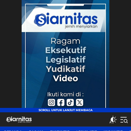
siarnitas
Jernih Menyiarkan