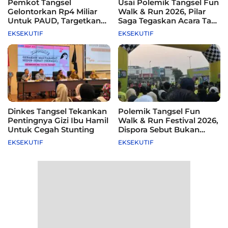
Pemkot Tangsel
Usai Polemik Tangsel Fun
Gelontorkan Rp4 Miliar
Walk & Run 2026, Pilar
Untuk PAUD, Targetkan
Saga Tegaskan Acara Tak
115 Sekolah
Difasilitasi Pemkot
EKSEKUTIF
EKSEKUTIF
Dinkes Tangsel Tekankan
Polemik Tangsel Fun
Pentingnya Gizi Ibu Hamil
Walk & Run Festival 2026,
Untuk Cegah Stunting
Dispora Sebut Bukan
Agenda Pemkot
EKSEKUTIF
EKSEKUTIF