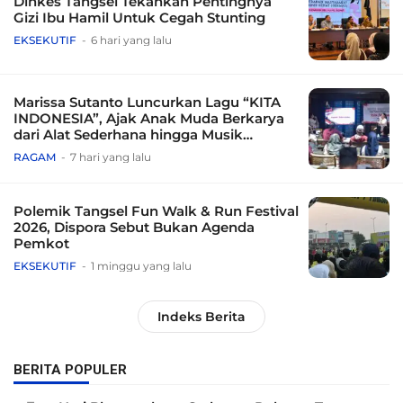
Dinkes Tangsel Tekankan Pentingnya
Gizi Ibu Hamil Untuk Cegah Stunting
EKSEKUTIF
6 hari yang lalu
Marissa Sutanto Luncurkan Lagu “KITA
INDONESIA”, Ajak Anak Muda Berkarya
dari Alat Sederhana hingga Musik
Tradisional
RAGAM
7 hari yang lalu
Polemik Tangsel Fun Walk & Run Festival
2026, Dispora Sebut Bukan Agenda
Pemkot
EKSEKUTIF
1 minggu yang lalu
Indeks Berita
BERITA POPULER