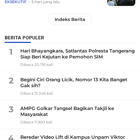
EKSEKUTIF
5 hari yang lalu
Indeks Berita
BERITA POPULER
1
Hari Bhayangkara, Satlantas Polresta Tangerang
Siap Beri Kejutan ke Pemohon SIM
Dibaca 20.791 kali
2
Begini Ciri Orang Licik, Nomor 13 Kita Banget
Gak sih?
Dibaca 13.346 kali
3
AMPG Golkar Tangsel Bagikan Takjil ke
Masyarakat
Dibaca 11.900 kali
4
Beredar Video Lift di Kampus Unpam Viktor