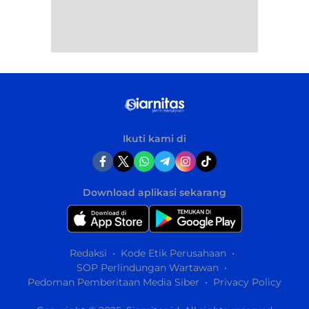
Ikuti kami di
Download aplikasi sekarang
Redaksi
Kode Etik Perusahaan
SOP Perlindungan Wartawan
Pedoman Pemberitaan Media Siber
Privacy Policy