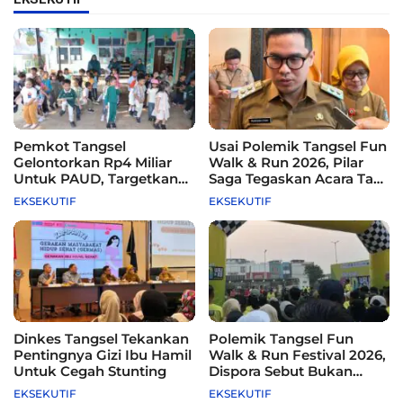
Pemkot Tangsel
Usai Polemik Tangsel Fun
Gelontorkan Rp4 Miliar
Walk & Run 2026, Pilar
Untuk PAUD, Targetkan
Saga Tegaskan Acara Tak
115 Sekolah
Difasilitasi Pemkot
EKSEKUTIF
EKSEKUTIF
Dinkes Tangsel Tekankan
Polemik Tangsel Fun
Pentingnya Gizi Ibu Hamil
Walk & Run Festival 2026,
Untuk Cegah Stunting
Dispora Sebut Bukan
Agenda Pemkot
EKSEKUTIF
EKSEKUTIF