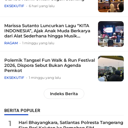
EKSEKUTIF
6 hari yang lalu
Marissa Sutanto Luncurkan Lagu “KITA
INDONESIA”, Ajak Anak Muda Berkarya
dari Alat Sederhana hingga Musik
Tradisional
RAGAM
1 minggu yang lalu
Polemik Tangsel Fun Walk & Run Festival
2026, Dispora Sebut Bukan Agenda
Pemkot
EKSEKUTIF
1 minggu yang lalu
Indeks Berita
BERITA POPULER
1
Hari Bhayangkara, Satlantas Polresta Tangerang
Siap Beri Kejutan ke Pemohon SIM