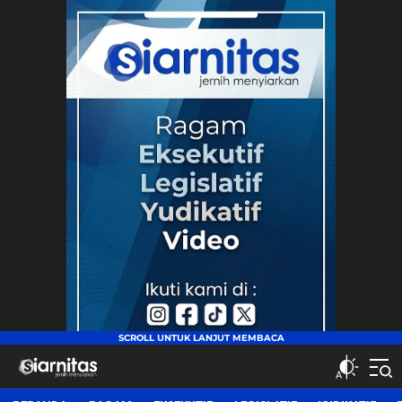
siarnitas
Jernih Menyiarkan