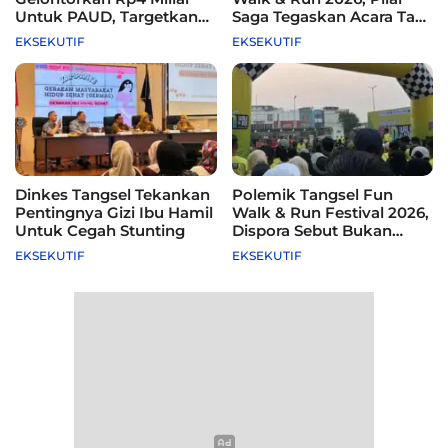
Untuk PAUD, Targetkan
Saga Tegaskan Acara Tak
115 Sekolah
Difasilitasi Pemkot
EKSEKUTIF
EKSEKUTIF
Dinkes Tangsel Tekankan
Polemik Tangsel Fun
Pentingnya Gizi Ibu Hamil
Walk & Run Festival 2026,
Untuk Cegah Stunting
Dispora Sebut Bukan
Agenda Pemkot
EKSEKUTIF
EKSEKUTIF