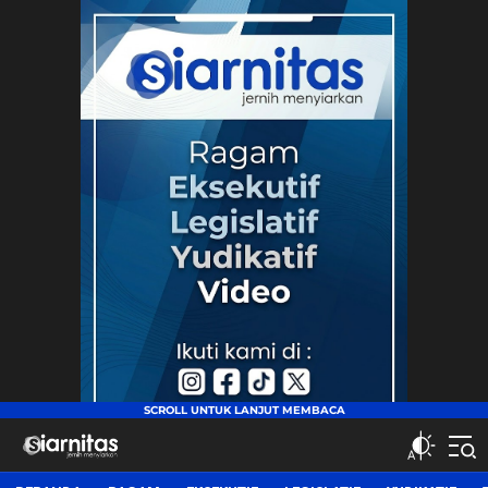
siarnitas
Jernih Menyiarkan