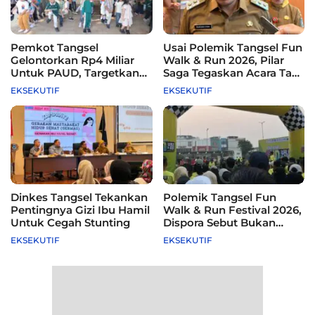
Pemkot Tangsel
Usai Polemik Tangsel Fun
Gelontorkan Rp4 Miliar
Walk & Run 2026, Pilar
Untuk PAUD, Targetkan
Saga Tegaskan Acara Tak
115 Sekolah
Difasilitasi Pemkot
EKSEKUTIF
EKSEKUTIF
Dinkes Tangsel Tekankan
Polemik Tangsel Fun
Pentingnya Gizi Ibu Hamil
Walk & Run Festival 2026,
Untuk Cegah Stunting
Dispora Sebut Bukan
Agenda Pemkot
EKSEKUTIF
EKSEKUTIF