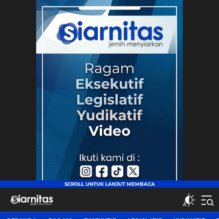
siarnitas
Jernih Menyiarkan