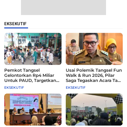
EKSEKUTIF
Pemkot Tangsel
Usai Polemik Tangsel Fun
Gelontorkan Rp4 Miliar
Walk & Run 2026, Pilar
Untuk PAUD, Targetkan
Saga Tegaskan Acara Tak
115 Sekolah
Difasilitasi Pemkot
EKSEKUTIF
EKSEKUTIF