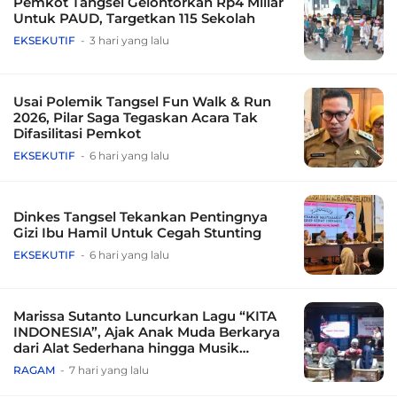
Pemkot Tangsel Gelontorkan Rp4 Miliar
Untuk PAUD, Targetkan 115 Sekolah
EKSEKUTIF
3 hari yang lalu
Usai Polemik Tangsel Fun Walk & Run
2026, Pilar Saga Tegaskan Acara Tak
Difasilitasi Pemkot
EKSEKUTIF
6 hari yang lalu
Dinkes Tangsel Tekankan Pentingnya
Gizi Ibu Hamil Untuk Cegah Stunting
EKSEKUTIF
6 hari yang lalu
Marissa Sutanto Luncurkan Lagu “KITA
INDONESIA”, Ajak Anak Muda Berkarya
dari Alat Sederhana hingga Musik
Tradisional
RAGAM
7 hari yang lalu