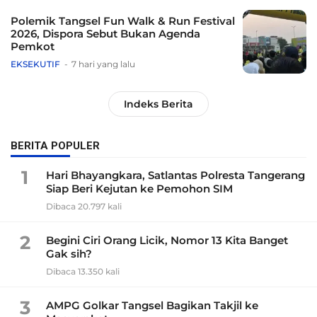
Polemik Tangsel Fun Walk & Run Festival
2026, Dispora Sebut Bukan Agenda
Pemkot
EKSEKUTIF
7 hari yang lalu
Indeks Berita
BERITA POPULER
1
Hari Bhayangkara, Satlantas Polresta Tangerang
Siap Beri Kejutan ke Pemohon SIM
Dibaca 20.797 kali
2
Begini Ciri Orang Licik, Nomor 13 Kita Banget
Gak sih?
Dibaca 13.350 kali
3
AMPG Golkar Tangsel Bagikan Takjil ke