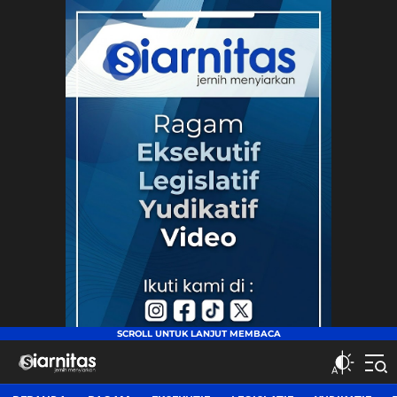
siarnitas
Jernih Menyiarkan