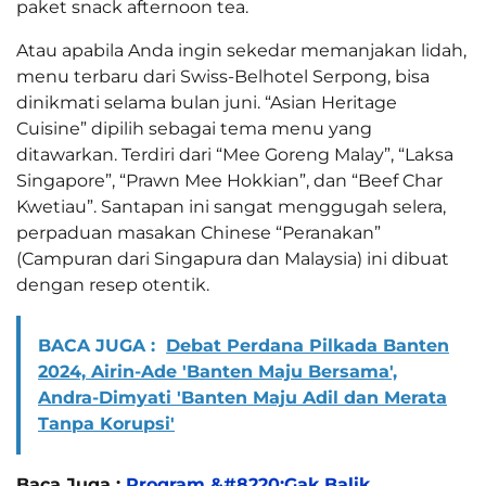
paket snack afternoon tea.
Atau apabila Anda ingin sekedar memanjakan lidah,
menu terbaru dari Swiss-Belhotel Serpong, bisa
dinikmati selama bulan juni. “Asian Heritage
Cuisine” dipilih sebagai tema menu yang
ditawarkan. Terdiri dari “Mee Goreng Malay”, “Laksa
Singapore”, “Prawn Mee Hokkian”, dan “Beef Char
Kwetiau”. Santapan ini sangat menggugah selera,
perpaduan masakan Chinese “Peranakan”
(Campuran dari Singapura dan Malaysia) ini dibuat
dengan resep otentik.
BACA JUGA :
Debat Perdana Pilkada Banten
2024, Airin-Ade 'Banten Maju Bersama',
Andra-Dimyati 'Banten Maju Adil dan Merata
Tanpa Korupsi'
Baca Juga :
Program &#8220;Gak Balik