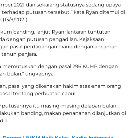
ember 2021 dan sekarang statusnya sedang upaya
erhadap putusan tersebut,” kata Ryan ditemui di
 (13/9/2021).
kum banding, lanjut Ryan, lantaran tuntutan
da dengan putusan pengadilan. Kejaksaan
an pasal perdagangan orang dengan ancaman
ahun penjara.
an memutuskan dengan pasal 296 KUHP dengan
n bulan,” ungkapnya.
n, pasal yang dikenakan hakim atas enam orang
pasal tentang perbuatan cabul.
 putusannya itu masing-masing delapan bulan,
lakukan banding, makan penanahan dilanjutkan di
dia.
Dorong UMKM Naik Kelas, Kadin Indonesia