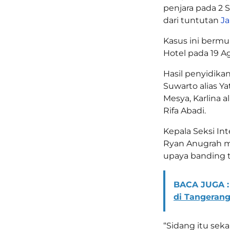
penjara pada 2 S
dari tuntutan
J
Kasus ini bermu
Hotel pada 19 Ag
Hasil penyidika
Suwarto alias Ya
Mesya, Karlina a
Rifa Abadi.
Kepala Seksi Inte
Ryan Anugrah m
upaya banding 
BACA JUGA :
di Tangerang
“Sidang itu sek