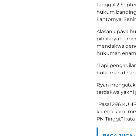
tanggal 2 Sept
hukum banding t
kantornya, Senin
Alasan upaya hu
pihaknya berbe
mendakwa deng
hukuman enam t
“Tapi pengadil
hukuman delapa
Ryan mengataka
terdakwa yakni 
“Pasal 296 KUHP
karena kami me
PN Tinggi,” kata 
BACA JUGA :