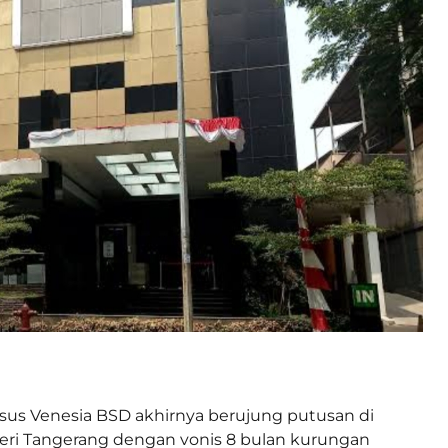
sus Venesia BSD akhirnya berujung putusan di
eri Tangerang dengan vonis 8 bulan kurungan