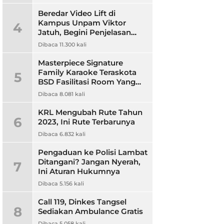
Beredar Video Lift di
Kampus Unpam Viktor
4
Jatuh, Begini Penjelasan
Rektor Unpam
Dibaca 11.300 kali
Masterpiece Signature
Family Karaoke Teraskota
5
BSD Fasilitasi Room Yang
Nyaman dan Harga
Dibaca 8.081 kali
Terjangkau
KRL Mengubah Rute Tahun
6
2023, Ini Rute Terbarunya
Dibaca 6.832 kali
Pengaduan ke Polisi Lambat
Ditangani? Jangan Nyerah,
7
Ini Aturan Hukumnya
Dibaca 5.156 kali
Call 119, Dinkes Tangsel
8
Sediakan Ambulance Gratis
Dibaca 5.058 kali