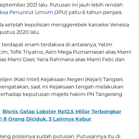
eptember 2021 lalu. Putusan ini jauh lebih rendah
aksa Penuntut Umum
(JPU) yaitu 6 tahun penjara.
la setelah kepolisian menggerebek karoeke Venesia
ustus 2020 lalu.
n terdapat enam terdakwa di antaranya, Yatim
tim, Tofik Triyatno, Astri Mega Purnamasari alias Mami
lias Mami Gisel, Yana Rahmana alias Mami Febi, dan
lijen (Kasi Intel) Kejaksaan Negeri (Kejari) Tangsel,
engatakan, saat ini Kejaksaan tengah melakukan
terhadap keputusan majelis hakim PN Tangerang
Bisnis Gelap Lobster Rp12,5 Miliar Terbongkar
! 8 Orang Diciduk, 3 Lainnya Kabur
arang posisinya sudah putusan. Putusannya itu di