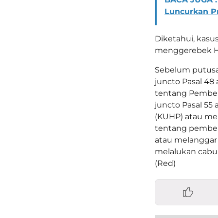
Luncurkan P
Diketahui, kasu
menggerebek Hot
Sebelum putusan
juncto Pasal 48
tentang Pember
juncto Pasal 55
(KUHP) atau mela
tentang pembera
atau melanggar 
melalukan cabul
(Red)