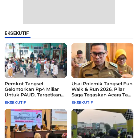
EKSEKUTIF
Pemkot Tangsel
Usai Polemik Tangsel Fun
Gelontorkan Rp4 Miliar
Walk & Run 2026, Pilar
Untuk PAUD, Targetkan
Saga Tegaskan Acara Tak
115 Sekolah
Difasilitasi Pemkot
EKSEKUTIF
EKSEKUTIF