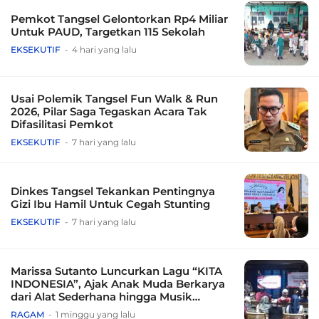
Pemkot Tangsel Gelontorkan Rp4 Miliar
Untuk PAUD, Targetkan 115 Sekolah
EKSEKUTIF
4 hari yang lalu
Usai Polemik Tangsel Fun Walk & Run
2026, Pilar Saga Tegaskan Acara Tak
Difasilitasi Pemkot
EKSEKUTIF
7 hari yang lalu
Dinkes Tangsel Tekankan Pentingnya
Gizi Ibu Hamil Untuk Cegah Stunting
EKSEKUTIF
7 hari yang lalu
Marissa Sutanto Luncurkan Lagu “KITA
INDONESIA”, Ajak Anak Muda Berkarya
dari Alat Sederhana hingga Musik
Tradisional
RAGAM
1 minggu yang lalu