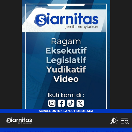
siarnitas
Jernih Menyiarkan