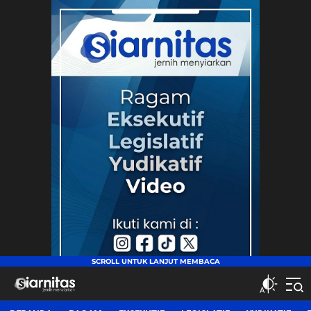
siarnitas
Jernih Menyiarkan