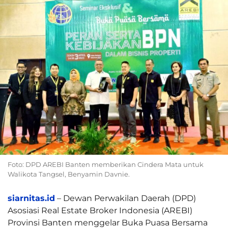
Foto: DPD AREBI Banten memberikan Cindera Mata untuk
Walikota Tangsel, Benyamin Davnie.
siarnitas.id
– Dewan Perwakilan Daerah (DPD)
Asosiasi Real Estate Broker Indonesia (AREBI)
Provinsi Banten menggelar Buka Puasa Bersama