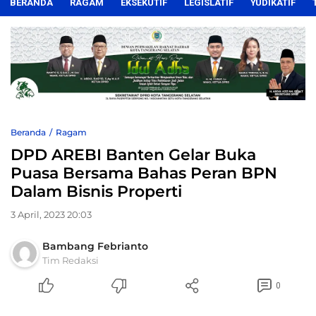
BERANDA
RAGAM
EKSEKUTIF
LEGISLATIF
YUDIKATIF
Beranda
Ragam
DPD AREBI Banten Gelar Buka
Puasa Bersama Bahas Peran BPN
Dalam Bisnis Properti
3 April, 2023 20:03
Bambang Febrianto
Tim Redaksi
0