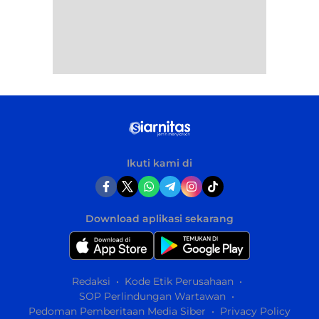
Ikuti kami di
Download aplikasi sekarang
Redaksi
Kode Etik Perusahaan
SOP Perlindungan Wartawan
Pedoman Pemberitaan Media Siber
Privacy Policy