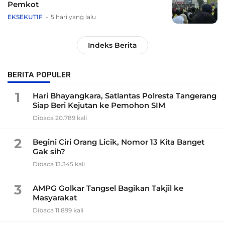
Pemkot
EKSEKUTIF
5 hari yang lalu
Indeks Berita
BERITA POPULER
1
Hari Bhayangkara, Satlantas Polresta Tangerang
Siap Beri Kejutan ke Pemohon SIM
Dibaca 20.789 kali
2
Begini Ciri Orang Licik, Nomor 13 Kita Banget
Gak sih?
Dibaca 13.345 kali
3
AMPG Golkar Tangsel Bagikan Takjil ke
Masyarakat
Dibaca 11.899 kali