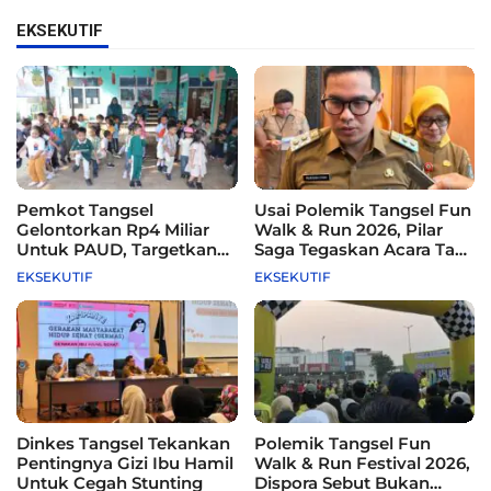
EKSEKUTIF
Pemkot Tangsel
Usai Polemik Tangsel Fun
Gelontorkan Rp4 Miliar
Walk & Run 2026, Pilar
Untuk PAUD, Targetkan
Saga Tegaskan Acara Tak
115 Sekolah
Difasilitasi Pemkot
EKSEKUTIF
EKSEKUTIF
Dinkes Tangsel Tekankan
Polemik Tangsel Fun
Pentingnya Gizi Ibu Hamil
Walk & Run Festival 2026,
Untuk Cegah Stunting
Dispora Sebut Bukan