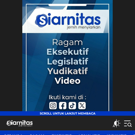
siarnitas
Jernih Menyiarkan