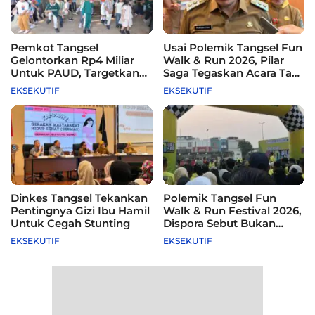
Pemkot Tangsel
Usai Polemik Tangsel Fun
Gelontorkan Rp4 Miliar
Walk & Run 2026, Pilar
Untuk PAUD, Targetkan
Saga Tegaskan Acara Tak
115 Sekolah
Difasilitasi Pemkot
EKSEKUTIF
EKSEKUTIF
Dinkes Tangsel Tekankan
Polemik Tangsel Fun
Pentingnya Gizi Ibu Hamil
Walk & Run Festival 2026,
Untuk Cegah Stunting
Dispora Sebut Bukan
Agenda Pemkot
EKSEKUTIF
EKSEKUTIF