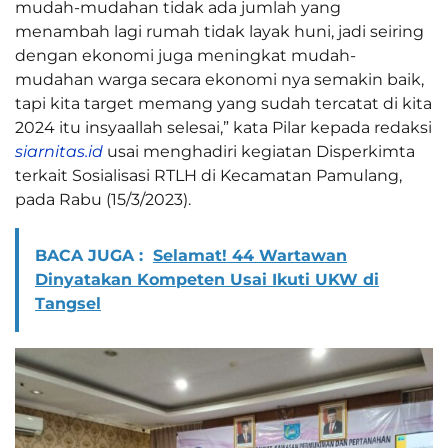
mudah-mudahan tidak ada jumlah yang
menambah lagi rumah tidak layak huni, jadi seiring
dengan ekonomi juga meningkat mudah-
mudahan warga secara ekonomi nya semakin baik,
tapi kita target memang yang sudah tercatat di kita
2024 itu insyaallah selesai,” kata Pilar kepada redaksi
siarnitas.id
usai menghadiri kegiatan Disperkimta
terkait Sosialisasi RTLH di Kecamatan Pamulang,
pada Rabu (15/3/2023).
BACA JUGA :
Selamat! 44 Wartawan
Dinyatakan Kompeten Usai Ikuti UKW di
Tangsel