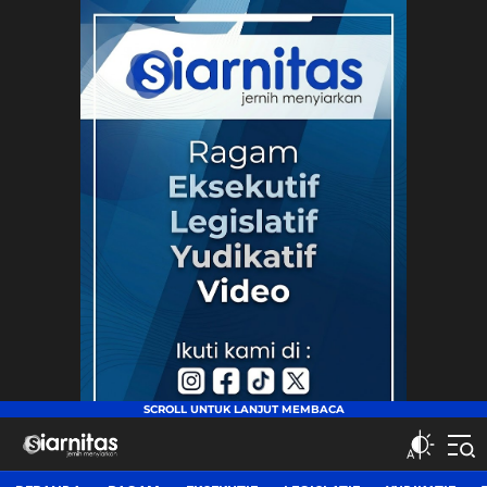
siarnitas
Jernih Menyiarkan