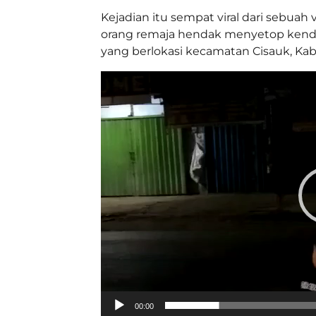
Kejadian itu sempat viral dari sebua
orang remaja hendak menyetop kenda
yang berlokasi kecamatan Cisauk, Ka
Pemutar
Video
00:00