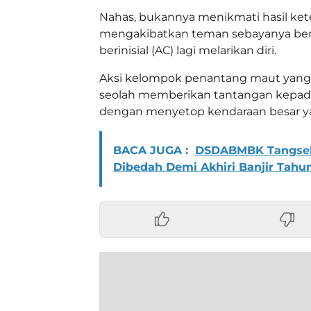
Nahas, bukannya menikmati hasil kete
mengakibatkan teman sebayanya berin
berinisial (AC) lagi melarikan diri.
Aksi kelompok penantang maut yang 
seolah memberikan tantangan kepada 
dengan menyetop kendaraan besar ya
BACA JUGA :
DSDABMBK Tangsel T
Dibedah Demi Akhiri Banjir Tahu