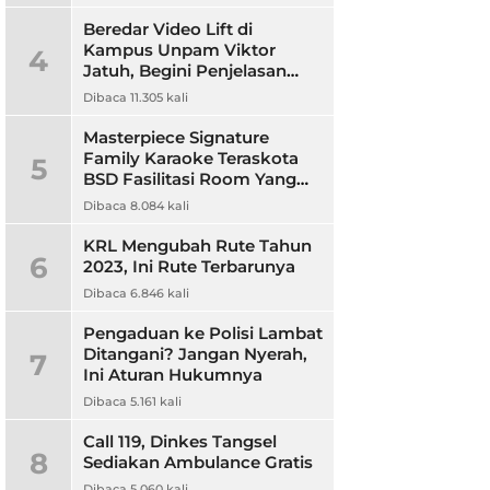
Beredar Video Lift di
Kampus Unpam Viktor
4
Jatuh, Begini Penjelasan
Rektor Unpam
Dibaca 11.305 kali
Masterpiece Signature
Family Karaoke Teraskota
5
BSD Fasilitasi Room Yang
Nyaman dan Harga
Dibaca 8.084 kali
Terjangkau
KRL Mengubah Rute Tahun
6
2023, Ini Rute Terbarunya
Dibaca 6.846 kali
Pengaduan ke Polisi Lambat
Ditangani? Jangan Nyerah,
7
Ini Aturan Hukumnya
Dibaca 5.161 kali
Call 119, Dinkes Tangsel
8
Sediakan Ambulance Gratis
Dibaca 5.060 kali