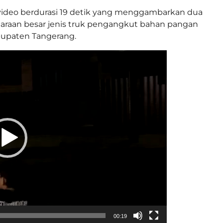
h video berdurasi 19 detik yang menggambarkan dua
raan besar jenis truk pengangkut bahan pangan
bupaten Tangerang.
00:19