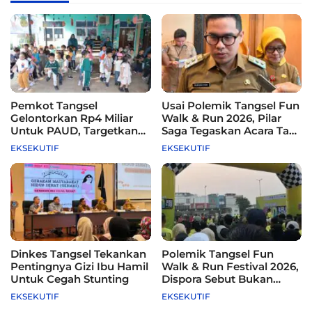
Pemkot Tangsel
Usai Polemik Tangsel Fun
Gelontorkan Rp4 Miliar
Walk & Run 2026, Pilar
Untuk PAUD, Targetkan
Saga Tegaskan Acara Tak
115 Sekolah
Difasilitasi Pemkot
EKSEKUTIF
EKSEKUTIF
Dinkes Tangsel Tekankan
Polemik Tangsel Fun
Pentingnya Gizi Ibu Hamil
Walk & Run Festival 2026,
Untuk Cegah Stunting
Dispora Sebut Bukan
Agenda Pemkot
EKSEKUTIF
EKSEKUTIF