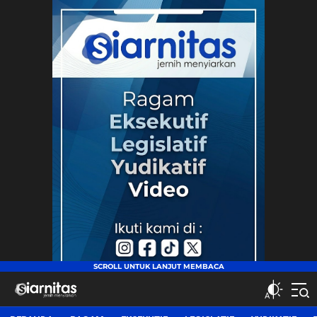
siarnitas
Jernih Menyiarkan