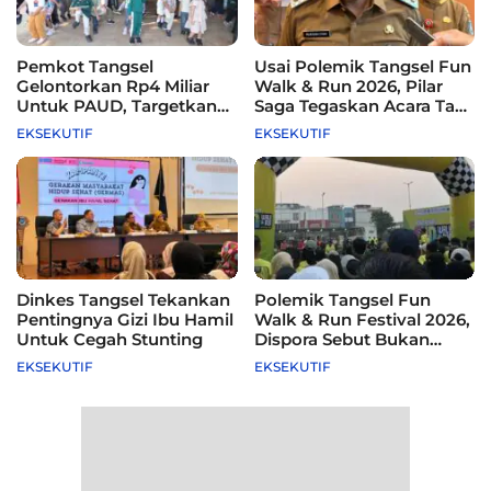
Pemkot Tangsel
Usai Polemik Tangsel Fun
Gelontorkan Rp4 Miliar
Walk & Run 2026, Pilar
Untuk PAUD, Targetkan
Saga Tegaskan Acara Tak
115 Sekolah
Difasilitasi Pemkot
EKSEKUTIF
EKSEKUTIF
Dinkes Tangsel Tekankan
Polemik Tangsel Fun
Pentingnya Gizi Ibu Hamil
Walk & Run Festival 2026,
Untuk Cegah Stunting
Dispora Sebut Bukan
Agenda Pemkot
EKSEKUTIF
EKSEKUTIF