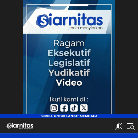
siarnitas
Jernih Menyiarkan