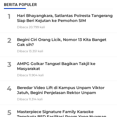
BERITA POPULER
1
Hari Bhayangkara, Satlantas Polresta Tangerang
Siap Beri Kejutan ke Pemohon SIM
Dibaca 20.799 kali
2
Begini Ciri Orang Licik, Nomor 13 Kita Banget
Gak sih?
Dibaca 13.351 kali
3
AMPG Golkar Tangsel Bagikan Takjil ke
Masyarakat
Dibaca 11.904 kali
4
Beredar Video Lift di Kampus Unpam Viktor
Jatuh, Begini Penjelasan Rektor Unpam
Dibaca 11.314 kali
5
Masterpiece Signature Family Karaoke
Teraskota BSD Fasilitasi Room Yang Nyaman