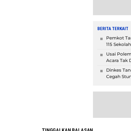
BERITA TERKAIT
Pemkot Tan
115 Sekolah
Usai Polem
Acara Tak D
Dinkes Tan
Cegah Stun
TINGGALKAN BALASAN