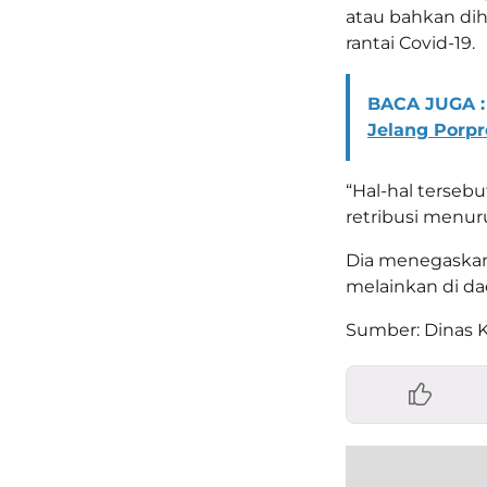
atau bahkan di
rantai Covid-19.
BACA JUGA :
Jelang Porpr
“Hal-hal terse
retribusi menuru
Dia menegaskan s
melainkan di dae
Sumber: Dinas 