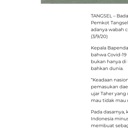
TANGSEL – Bad
Pemkot Tangsel 
adanya wabah co
(3/9/20)
Kepala Bapenda
bahwa Covid-19
bukan hanya di 
bahkan dunia.
“Keadaan nasio
pemasukan daera
ujar Taher yan
mau tidak mau 
Pada dasarnya,
Indonesia minus
membuat sebagi