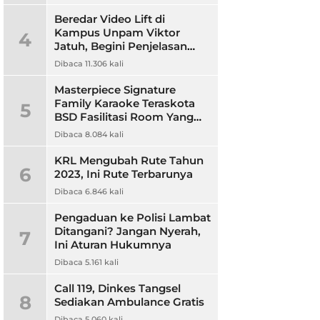
Beredar Video Lift di
Kampus Unpam Viktor
4
Jatuh, Begini Penjelasan
Rektor Unpam
Dibaca 11.306 kali
Masterpiece Signature
Family Karaoke Teraskota
5
BSD Fasilitasi Room Yang
Nyaman dan Harga
Dibaca 8.084 kali
Terjangkau
KRL Mengubah Rute Tahun
6
2023, Ini Rute Terbarunya
Dibaca 6.846 kali
Pengaduan ke Polisi Lambat
Ditangani? Jangan Nyerah,
7
Ini Aturan Hukumnya
Dibaca 5.161 kali
Call 119, Dinkes Tangsel
8
Sediakan Ambulance Gratis
Dibaca 5.060 kali