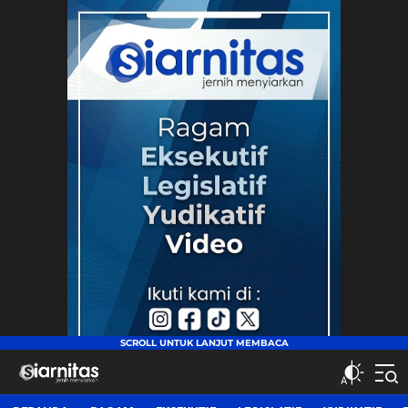
siarnitas
Jernih Menyiarkan