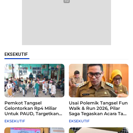
EKSEKUTIF
Pemkot Tangsel
Usai Polemik Tangsel Fun
Gelontorkan Rp4 Miliar
Walk & Run 2026, Pilar
Untuk PAUD, Targetkan
Saga Tegaskan Acara Tak
115 Sekolah
Difasilitasi Pemkot
EKSEKUTIF
EKSEKUTIF