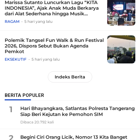
Marissa Sutanto Luncurkan Lagu “KITA
INDONESIA”, Ajak Anak Muda Berkarya
dari Alat Sederhana hingga Musik
Tradisional
RAGAM
5 hari yang lalu
Polemik Tangsel Fun Walk & Run Festival
2026, Dispora Sebut Bukan Agenda
Pemkot
EKSEKUTIF
5 hari yang lalu
Indeks Berita
BERITA POPULER
1
Hari Bhayangkara, Satlantas Polresta Tangerang
Siap Beri Kejutan ke Pemohon SIM
Dibaca 20.792 kali
2
Begini Ciri Orang Licik, Nomor 13 Kita Banget