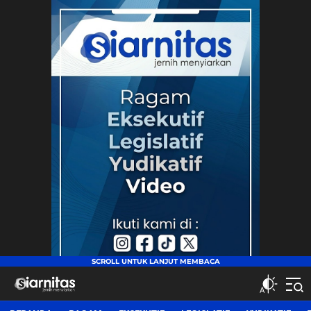
siarnitas
Jernih Menyiarkan