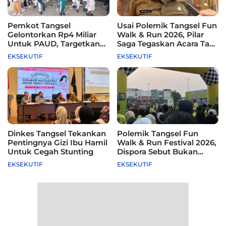
Pemkot Tangsel
Usai Polemik Tangsel Fun
Gelontorkan Rp4 Miliar
Walk & Run 2026, Pilar
Untuk PAUD, Targetkan
Saga Tegaskan Acara Tak
115 Sekolah
Difasilitasi Pemkot
EKSEKUTIF
EKSEKUTIF
Dinkes Tangsel Tekankan
Polemik Tangsel Fun
Pentingnya Gizi Ibu Hamil
Walk & Run Festival 2026,
Untuk Cegah Stunting
Dispora Sebut Bukan
Agenda Pemkot
EKSEKUTIF
EKSEKUTIF