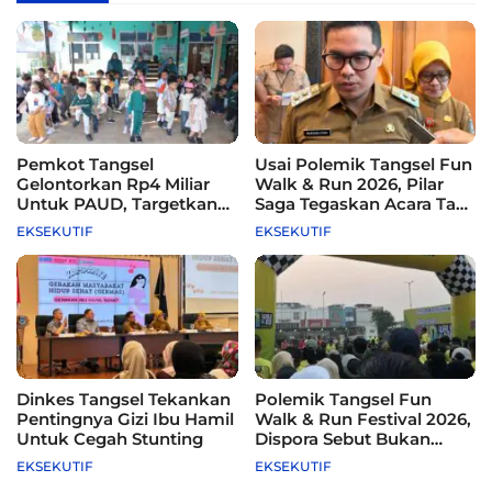
Pemkot Tangsel
Usai Polemik Tangsel Fun
Gelontorkan Rp4 Miliar
Walk & Run 2026, Pilar
Untuk PAUD, Targetkan
Saga Tegaskan Acara Tak
115 Sekolah
Difasilitasi Pemkot
EKSEKUTIF
EKSEKUTIF
Dinkes Tangsel Tekankan
Polemik Tangsel Fun
Pentingnya Gizi Ibu Hamil
Walk & Run Festival 2026,
Untuk Cegah Stunting
Dispora Sebut Bukan
Agenda Pemkot
EKSEKUTIF
EKSEKUTIF