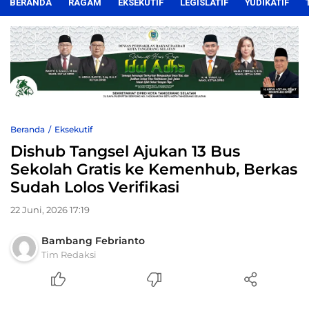
BERANDA
RAGAM
EKSEKUTIF
LEGISLATIF
YUDIKATIF
Beranda
Eksekutif
Dishub Tangsel Ajukan 13 Bus
Sekolah Gratis ke Kemenhub, Berkas
Sudah Lolos Verifikasi
22 Juni, 2026 17:19
Bambang Febrianto
Tim Redaksi