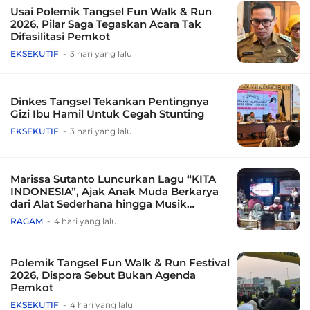
Usai Polemik Tangsel Fun Walk & Run
2026, Pilar Saga Tegaskan Acara Tak
Difasilitasi Pemkot
EKSEKUTIF
3 hari yang lalu
Dinkes Tangsel Tekankan Pentingnya
Gizi Ibu Hamil Untuk Cegah Stunting
EKSEKUTIF
3 hari yang lalu
Marissa Sutanto Luncurkan Lagu “KITA
INDONESIA”, Ajak Anak Muda Berkarya
dari Alat Sederhana hingga Musik
Tradisional
RAGAM
4 hari yang lalu
Polemik Tangsel Fun Walk & Run Festival
2026, Dispora Sebut Bukan Agenda
Pemkot
EKSEKUTIF
4 hari yang lalu