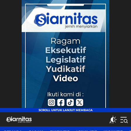
siarnitas
Jernih Menyiarkan