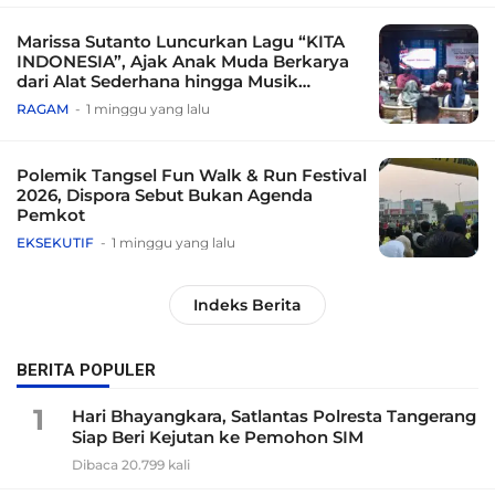
Marissa Sutanto Luncurkan Lagu “KITA
INDONESIA”, Ajak Anak Muda Berkarya
dari Alat Sederhana hingga Musik
Tradisional
RAGAM
1 minggu yang lalu
Polemik Tangsel Fun Walk & Run Festival
2026, Dispora Sebut Bukan Agenda
Pemkot
EKSEKUTIF
1 minggu yang lalu
Indeks Berita
BERITA POPULER
1
Hari Bhayangkara, Satlantas Polresta Tangerang
Siap Beri Kejutan ke Pemohon SIM
Dibaca 20.799 kali