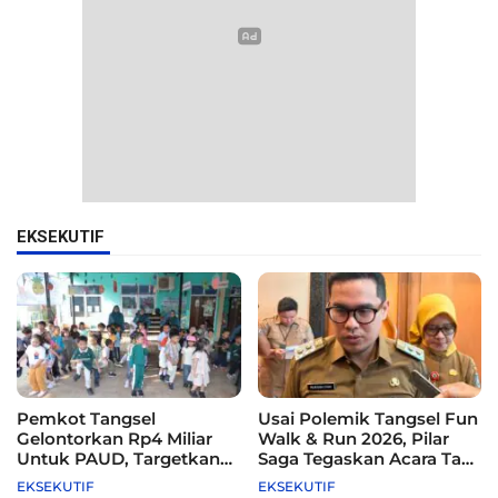
EKSEKUTIF
Pemkot Tangsel
Usai Polemik Tangsel Fun
Gelontorkan Rp4 Miliar
Walk & Run 2026, Pilar
Untuk PAUD, Targetkan
Saga Tegaskan Acara Tak
115 Sekolah
Difasilitasi Pemkot
EKSEKUTIF
EKSEKUTIF