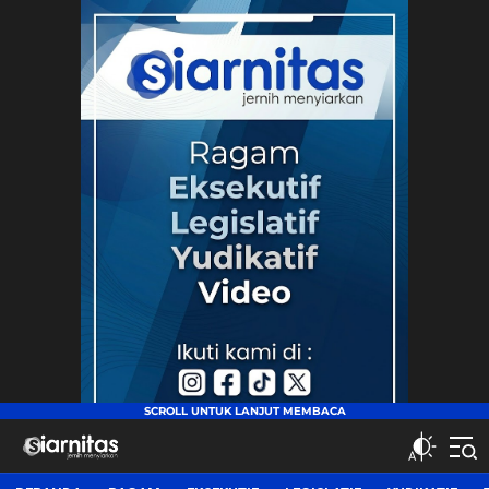
siarnitas
Jernih Menyiarkan