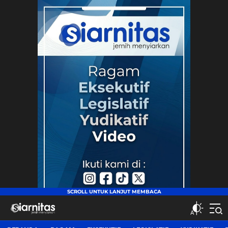
siarnitas
Jernih Menyiarkan