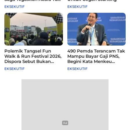
Difasilitasi Pemkot
EKSEKUTIF
EKSEKUTIF
Polemik Tangsel Fun
490 Pemda Terancam Tak
Walk & Run Festival 2026,
Mampu Bayar Gaji PNS,
Dispora Sebut Bukan
Begini Kata Menkeu
Agenda Pemkot
Purbaya
EKSEKUTIF
EKSEKUTIF