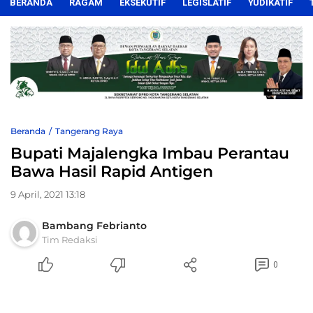
BERANDA
RAGAM
EKSEKUTIF
LEGISLATIF
YUDIKATIF
Beranda
Tangerang Raya
Bupati Majalengka Imbau Perantau
Bawa Hasil Rapid Antigen
9 April, 2021 13:18
Bambang Febrianto
Tim Redaksi
0