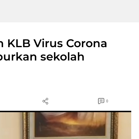
n KLB Virus Corona
iburkan sekolah
0