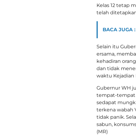
Kelas 12 tetap 
telah ditetapkan
BACA JUGA :
Selain itu Gube
ersama, membat
kehadiran oran
dan tidak mener
waktu Kejadian L
Gubernur WH j
tempat-tempat
sedapat mungki
terkena wabah V
tidak panik. Se
sabun, konsumsi
(MR)