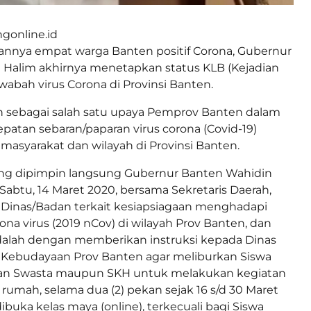
gonline.id
nya empat warga Banten positif Corona, Gubernur
 Halim akhirnya menetapkan status KLB (Kejadian
 wabah virus Corona di Provinsi Banten.
an sebagai salah satu upaya Pemprov Banten dalam
atan sebaran/paparan virus corona (Covid-19)
masyarakat dan wilayah di Provinsi Banten.
ng dipimpin langsung Gubernur Banten Wahidin
 Sabtu, 14 Maret 2020, bersama Sekretaris Daerah,
 Dinas/Badan terkait kesiapsiagaan menghadapi
rona virus (2019 nCov) di wilayah Prov Banten, dan
dalah dengan memberikan instruksi kepada Dinas
 Kebudayaan Prov Banten agar meliburkan Siswa
an Swasta maupun SKH untuk melakukan kegiatan
 rumah, selama dua (2) pekan sejak 16 s/d 30 Maret
buka kelas maya (online), terkecuali bagi Siswa