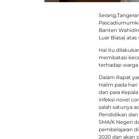
Serang,Tangeran
Pascadiumumkan
Banten Wahidin
Luar Biasa) atas
Hal itu dilakuk
membatasi kecep
terhadap warga 
Dalam Rapat ya
Halim pada hari
dan para Kepala
infeksi novel co
salah satunya a
Pendidikan dan
SMA/K Negeri d
pembelajaran di
2020 dan akan di