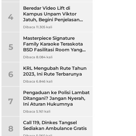
Beredar Video Lift di
Kampus Unpam Viktor
4
Jatuh, Begini Penjelasan
Rektor Unpam
Dibaca 11.305 kali
Masterpiece Signature
Family Karaoke Teraskota
5
BSD Fasilitasi Room Yang
Nyaman dan Harga
Dibaca 8.084 kali
Terjangkau
KRL Mengubah Rute Tahun
6
2023, Ini Rute Terbarunya
Dibaca 6.846 kali
Pengaduan ke Polisi Lambat
Ditangani? Jangan Nyerah,
7
Ini Aturan Hukumnya
Dibaca 5.161 kali
Call 119, Dinkes Tangsel
8
Sediakan Ambulance Gratis
Dibaca 5.060 kali