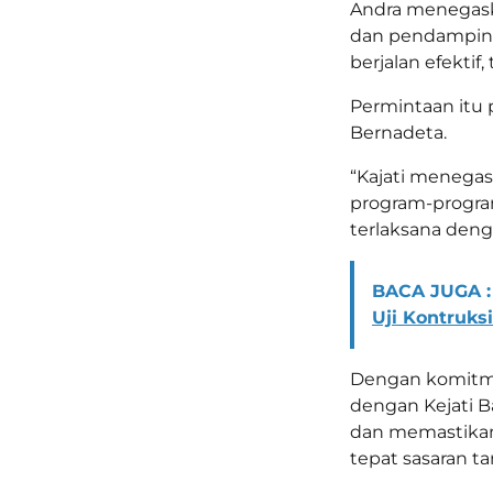
Andra menegas
dan pendamping
berjalan efektif
Permintaan itu 
Bernadeta.
“Kajati menega
program-progra
terlaksana deng
BACA JUGA :
Uji Kontruksi
Dengan komitme
dengan Kejati 
dan memastikan
tepat sasaran t