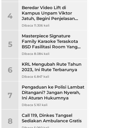
Beredar Video Lift di
Kampus Unpam Viktor
4
Jatuh, Begini Penjelasan
Rektor Unpam
Dibaca 11.306 kali
Masterpiece Signature
Family Karaoke Teraskota
5
BSD Fasilitasi Room Yang
Nyaman dan Harga
Dibaca 8.084 kali
Terjangkau
KRL Mengubah Rute Tahun
6
2023, Ini Rute Terbarunya
Dibaca 6.847 kali
Pengaduan ke Polisi Lambat
Ditangani? Jangan Nyerah,
7
Ini Aturan Hukumnya
Dibaca 5.161 kali
Call 119, Dinkes Tangsel
8
Sediakan Ambulance Gratis
Dibaca 5.060 kali