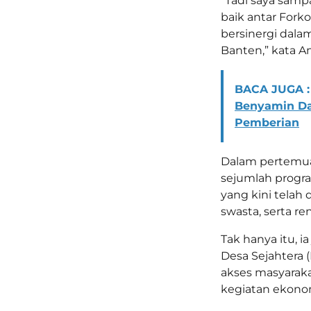
“Tadi saya samp
baik antar Fork
bersinergi dal
Banten,” kata An
BACA JUGA :
Benyamin Dav
Pemberian
Dalam pertemua
sejumlah progra
yang kini telah 
swasta, serta r
Tak hanya itu, 
Desa Sejahtera
akses masyaraka
kegiatan ekonom