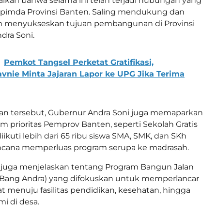
aikan bahwa selama ini telah terjadi hubungan yang
opimda Provinsi Banten. Saling mendukung dan
am menyukseskan tujuan pembangunan di Provinsi
dra Soni.
Pemkot Tangsel Perketat Gratifikasi,
nie Minta Jajaran Lapor ke UPG Jika Terima
n tersebut, Gubernur Andra Soni juga memaparkan
m prioritas Pemprov Banten, seperti Sekolah Gratis
diikuti lebih dari 65 ribu siswa SMA, SMK, dan SKh
encana memperluas program serupa ke madrasah.
ia juga menjelaskan tentang Program Bangun Jalan
 (Bang Andra) yang difokuskan untuk memperlancar
t menuju fasilitas pendidikan, kesehatan, hingga
i di desa.