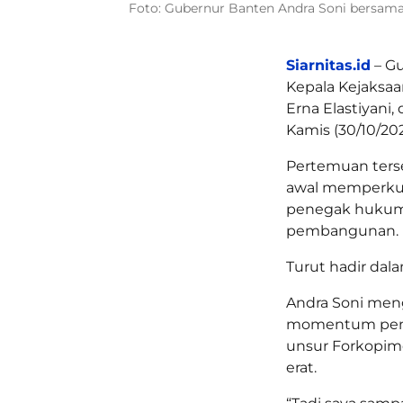
Foto: Gubernur Banten Andra Soni bersama 
Siarnitas.id
– G
Kepala Kejaksaa
Erna Elastiyani,
Kamis (30/10/202
Pertemuan terse
awal memperkua
penegak hukum
pembangunan.
Turut hadir dal
Andra Soni men
momentum pent
unsur Forkopimd
erat.