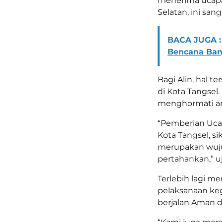
menerima ucapan
Selatan, ini san
BACA JUGA :
Bencana Ban
Bagi Alin, hal 
di Kota Tangsel
menghormati a
“Pemberian Ucap
Kota Tangsel, s
merupakan wuju
pertahankan,” u
Terlebih lagi m
pelaksanaan keg
berjalan Aman d