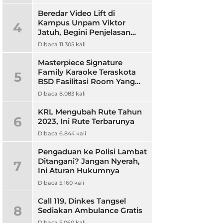
Beredar Video Lift di
Kampus Unpam Viktor
4
Jatuh, Begini Penjelasan
Rektor Unpam
Dibaca 11.305 kali
Masterpiece Signature
Family Karaoke Teraskota
5
BSD Fasilitasi Room Yang
Nyaman dan Harga
Dibaca 8.083 kali
Terjangkau
KRL Mengubah Rute Tahun
6
2023, Ini Rute Terbarunya
Dibaca 6.844 kali
Pengaduan ke Polisi Lambat
Ditangani? Jangan Nyerah,
7
Ini Aturan Hukumnya
Dibaca 5.160 kali
Call 119, Dinkes Tangsel
8
Sediakan Ambulance Gratis
Dibaca 5.060 kali