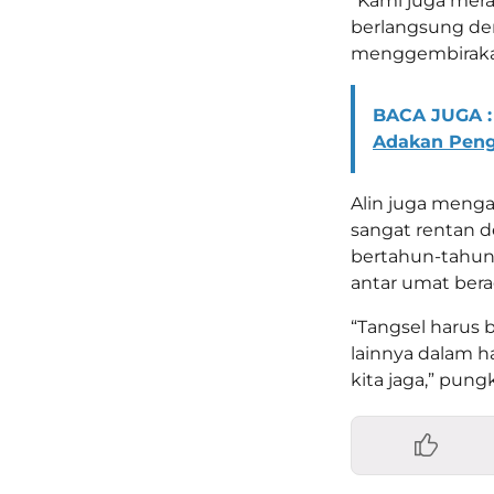
“Kami juga mera
berlangsung den
menggembirakan 
BACA JUGA :
Adakan Peng
Alin juga menga
sangat rentan 
bertahun-tahun
antar umat ber
“Tangsel harus 
lainnya dalam h
kita jaga,” pungk