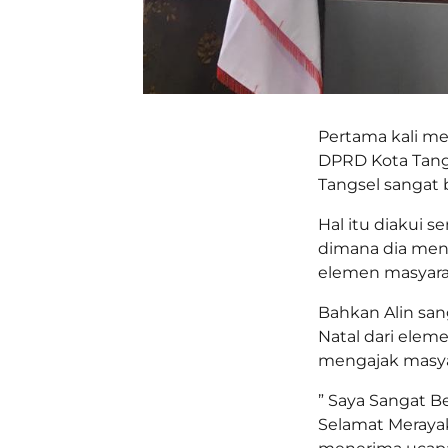
Pertama kali me
DPRD Kota Tangse
Tangsel sangat b
Hal itu diakui se
dimana dia men
elemen masyarak
Bahkan Alin san
Natal dari eleme
mengajak masyar
” Saya Sangat B
Selamat Merayak