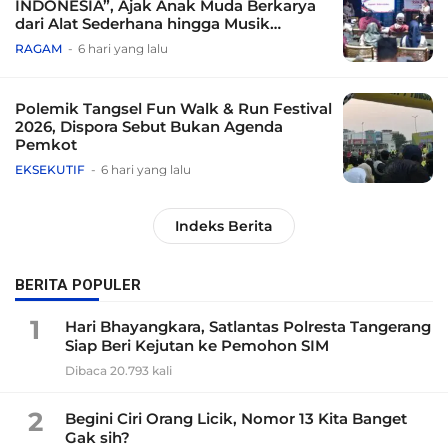
INDONESIA”, Ajak Anak Muda Berkarya
dari Alat Sederhana hingga Musik
Tradisional
RAGAM
6 hari yang lalu
Polemik Tangsel Fun Walk & Run Festival
2026, Dispora Sebut Bukan Agenda
Pemkot
EKSEKUTIF
6 hari yang lalu
Indeks Berita
BERITA POPULER
1
Hari Bhayangkara, Satlantas Polresta Tangerang
Siap Beri Kejutan ke Pemohon SIM
Dibaca 20.793 kali
2
Begini Ciri Orang Licik, Nomor 13 Kita Banget
Gak sih?