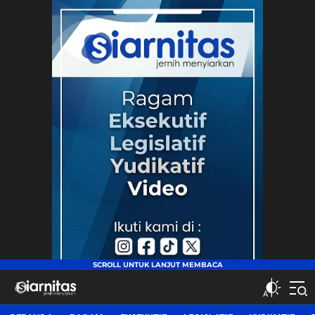
siarnitas
Jernih Menyiarkan