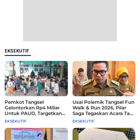
EKSEKUTIF
Pemkot Tangsel
Usai Polemik Tangsel Fun
Gelontorkan Rp4 Miliar
Walk & Run 2026, Pilar
Untuk PAUD, Targetkan
Saga Tegaskan Acara Tak
115 Sekolah
Difasilitasi Pemkot
EKSEKUTIF
EKSEKUTIF