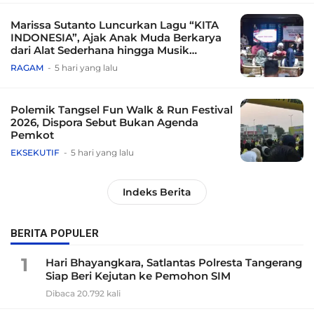
Marissa Sutanto Luncurkan Lagu “KITA
INDONESIA”, Ajak Anak Muda Berkarya
dari Alat Sederhana hingga Musik
Tradisional
RAGAM
5 hari yang lalu
Polemik Tangsel Fun Walk & Run Festival
2026, Dispora Sebut Bukan Agenda
Pemkot
EKSEKUTIF
5 hari yang lalu
Indeks Berita
BERITA POPULER
1
Hari Bhayangkara, Satlantas Polresta Tangerang
Siap Beri Kejutan ke Pemohon SIM
Dibaca 20.792 kali