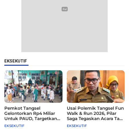
EKSEKUTIF
Pemkot Tangsel
Usai Polemik Tangsel Fun
Gelontorkan Rp4 Miliar
Walk & Run 2026, Pilar
Untuk PAUD, Targetkan
Saga Tegaskan Acara Tak
115 Sekolah
Difasilitasi Pemkot
EKSEKUTIF
EKSEKUTIF