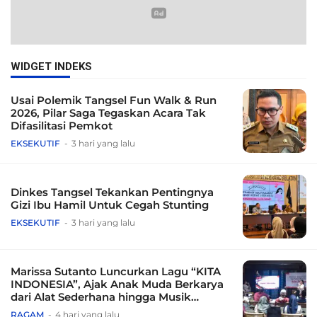
WIDGET INDEKS
Usai Polemik Tangsel Fun Walk & Run
2026, Pilar Saga Tegaskan Acara Tak
Difasilitasi Pemkot
EKSEKUTIF
3 hari yang lalu
Dinkes Tangsel Tekankan Pentingnya
Gizi Ibu Hamil Untuk Cegah Stunting
EKSEKUTIF
3 hari yang lalu
Marissa Sutanto Luncurkan Lagu “KITA
INDONESIA”, Ajak Anak Muda Berkarya
dari Alat Sederhana hingga Musik
Tradisional
RAGAM
4 hari yang lalu