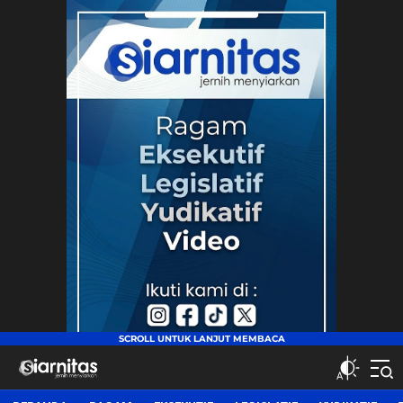
siarnitas
Jernih Menyiarkan