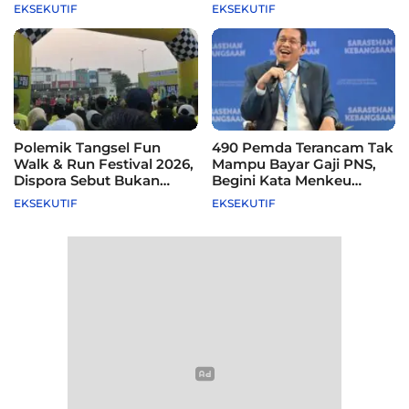
Difasilitasi Pemkot
EKSEKUTIF
EKSEKUTIF
Polemik Tangsel Fun
490 Pemda Terancam Tak
Walk & Run Festival 2026,
Mampu Bayar Gaji PNS,
Dispora Sebut Bukan
Begini Kata Menkeu
Agenda Pemkot
Purbaya
EKSEKUTIF
EKSEKUTIF