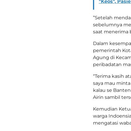
"Keos", Pasi
”Setelah mendap
sebelumnya memb
saat menerima b
Dalam kesempat
pemerintah Kot
Agung di Kecama
peribadatan mas
“Terima kasih at
saya mau minta 
kalau se Banten
Airin sambil ter
Kemudian Ketua 
warga Indoensia
mengatasi wabah