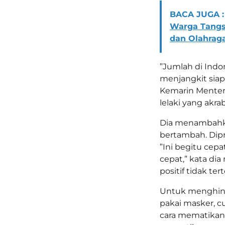
BACA JUGA :
Warga Tangse
dan Olahrag
”Jumlah di Indo
menjangkit siap
Kemarin Menteri
lelaki yang akrab
Dia menambahkan
bertambah. Dipr
”Ini begitu cepa
cepat,” kata di
positif tidak ter
Untuk menghind
pakai masker, c
cara mematikann