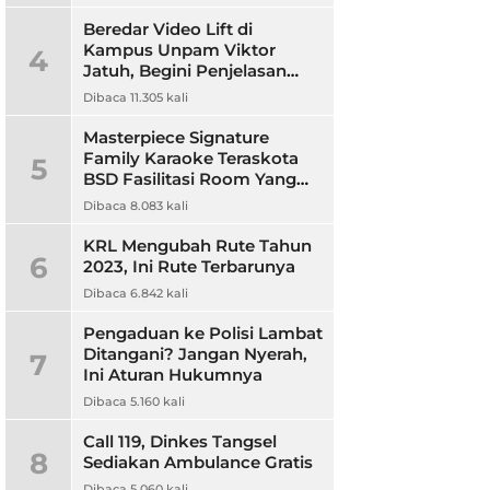
Beredar Video Lift di
Kampus Unpam Viktor
4
Jatuh, Begini Penjelasan
Rektor Unpam
Dibaca 11.305 kali
Masterpiece Signature
Family Karaoke Teraskota
5
BSD Fasilitasi Room Yang
Nyaman dan Harga
Dibaca 8.083 kali
Terjangkau
KRL Mengubah Rute Tahun
6
2023, Ini Rute Terbarunya
Dibaca 6.842 kali
Pengaduan ke Polisi Lambat
Ditangani? Jangan Nyerah,
7
Ini Aturan Hukumnya
Dibaca 5.160 kali
Call 119, Dinkes Tangsel
8
Sediakan Ambulance Gratis
Dibaca 5.060 kali