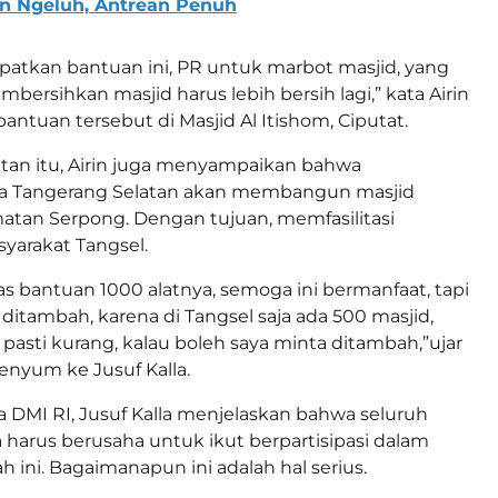
en Ngeluh, Antrean Penuh
atkan bantuan ini, PR untuk marbot masjid, yang
ersihkan masjid harus lebih bersih lagi,” kata Airin
antuan tersebut di Masjid Al Itishom, Ciputat.
an itu, Airin juga menyampaikan bahwa
a Tangerang Selatan akan membangun masjid
tan Serpong. Dengan tujuan, memfasilitasi
yarakat Tangsel.
as bantuan 1000 alatnya, semoga ini bermanfaat, tapi
ditambah, karena di Tangsel saja ada 500 masjid,
 pasti kurang, kalau boleh saya minta ditambah,”ujar
senyum ke Jusuf Kalla.
DMI RI, Jusuf Kalla menjelaskan bahwa seluruh
 harus berusaha untuk ikut berpartisipasi dalam
 ini. Bagaimanapun ini adalah hal serius.