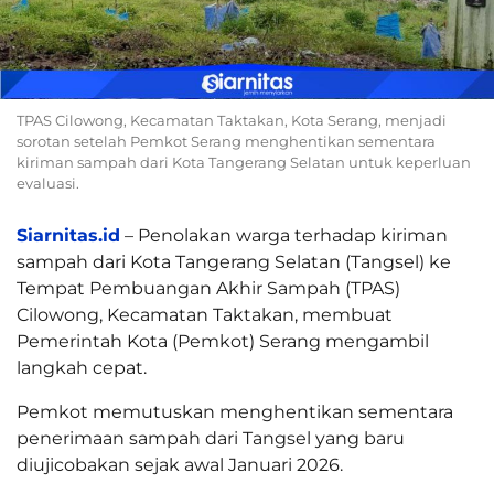
TPAS Cilowong, Kecamatan Taktakan, Kota Serang, menjadi
sorotan setelah Pemkot Serang menghentikan sementara
kiriman sampah dari Kota Tangerang Selatan untuk keperluan
evaluasi.
Siarnitas.id
– Penolakan warga terhadap kiriman
sampah dari Kota Tangerang Selatan (Tangsel) ke
Tempat Pembuangan Akhir Sampah (TPAS)
Cilowong, Kecamatan Taktakan, membuat
Pemerintah Kota (Pemkot) Serang mengambil
langkah cepat.
Pemkot memutuskan menghentikan sementara
penerimaan sampah dari Tangsel yang baru
diujicobakan sejak awal Januari 2026.