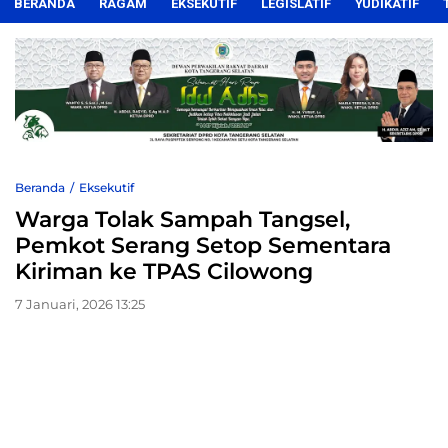
BERANDA
RAGAM
EKSEKUTIF
LEGISLATIF
YUDIKATIF
Beranda
Eksekutif
Warga Tolak Sampah Tangsel,
Pemkot Serang Setop Sementara
Kiriman ke TPAS Cilowong
7 Januari, 2026 13:25