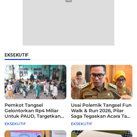
EKSEKUTIF
Pemkot Tangsel
Usai Polemik Tangsel Fun
Gelontorkan Rp4 Miliar
Walk & Run 2026, Pilar
Untuk PAUD, Targetkan
Saga Tegaskan Acara Tak
115 Sekolah
Difasilitasi Pemkot
EKSEKUTIF
EKSEKUTIF