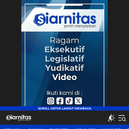
siarnitas
Jernih Menyiarkan