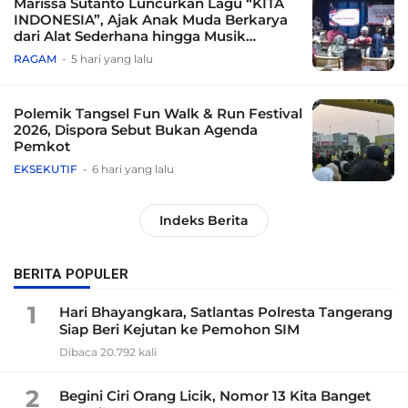
Marissa Sutanto Luncurkan Lagu “KITA
INDONESIA”, Ajak Anak Muda Berkarya
dari Alat Sederhana hingga Musik
Tradisional
RAGAM
5 hari yang lalu
Polemik Tangsel Fun Walk & Run Festival
2026, Dispora Sebut Bukan Agenda
Pemkot
EKSEKUTIF
6 hari yang lalu
Indeks Berita
BERITA POPULER
1
Hari Bhayangkara, Satlantas Polresta Tangerang
Siap Beri Kejutan ke Pemohon SIM
Dibaca 20.792 kali
2
Begini Ciri Orang Licik, Nomor 13 Kita Banget