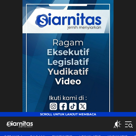
siarnitas
Jernih Menyiarkan