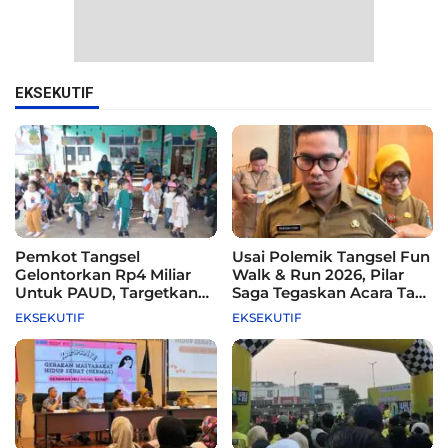
EKSEKUTIF
Pemkot Tangsel
Usai Polemik Tangsel Fun
Gelontorkan Rp4 Miliar
Walk & Run 2026, Pilar
Untuk PAUD, Targetkan
Saga Tegaskan Acara Tak
115 Sekolah
Difasilitasi Pemkot
EKSEKUTIF
EKSEKUTIF