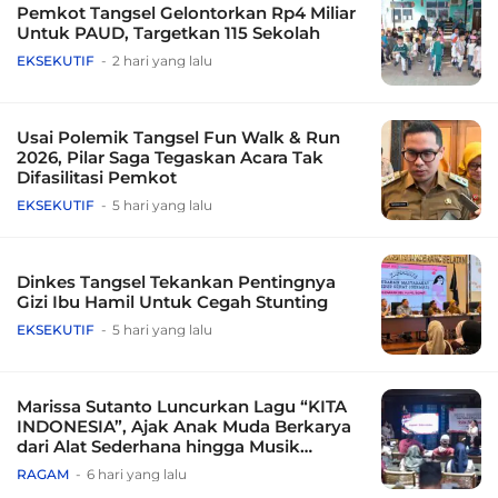
Pemkot Tangsel Gelontorkan Rp4 Miliar
Untuk PAUD, Targetkan 115 Sekolah
EKSEKUTIF
2 hari yang lalu
Usai Polemik Tangsel Fun Walk & Run
2026, Pilar Saga Tegaskan Acara Tak
Difasilitasi Pemkot
EKSEKUTIF
5 hari yang lalu
Dinkes Tangsel Tekankan Pentingnya
Gizi Ibu Hamil Untuk Cegah Stunting
EKSEKUTIF
5 hari yang lalu
Marissa Sutanto Luncurkan Lagu “KITA
INDONESIA”, Ajak Anak Muda Berkarya
dari Alat Sederhana hingga Musik
Tradisional
RAGAM
6 hari yang lalu