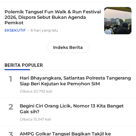
Polemik Tangsel Fun Walk & Run Festival
2026, Dispora Sebut Bukan Agenda
Pemkot
EKSEKUTIF
6 hari yang lalu
Indeks Berita
BERITA POPULER
1
Hari Bhayangkara, Satlantas Polresta Tangerang
Siap Beri Kejutan ke Pemohon SIM
Dibaca 20.793 kali
2
Begini Ciri Orang Licik, Nomor 13 Kita Banget
Gak sih?
Dibaca 13.347 kali
3
AMPG Golkar Tangsel Bagikan Takjil ke