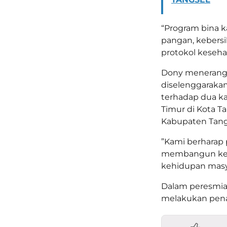
“Program bina k
pangan, kebers
protokol kesehat
Dony menerangk
diselenggaraka
terhadap dua 
Timur di Kota T
Kabupaten Tang
”Kami berharap 
membangun kebi
kehidupan masyar
Dalam peresmian
melakukan pena