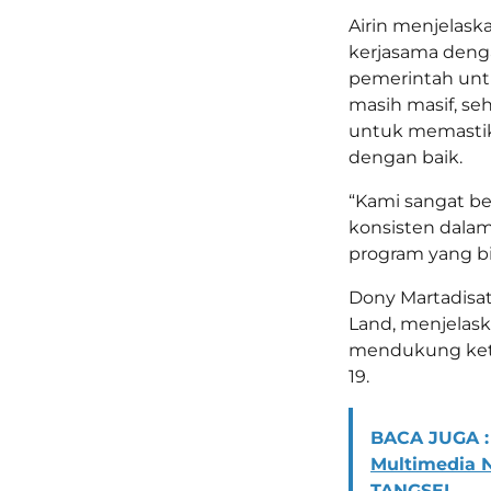
Airin menjelas
kerjasama deng
pemerintah untu
masih masif, se
untuk memastik
dengan baik.
“Kami sangat b
konsisten dal
program yang bi
Dony Martadisata
Land, menjelaska
mendukung ket
19.
BACA JUGA :
Multimedia 
TANGSEL