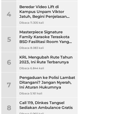
Beredar Video Lift di
Kampus Unpam Viktor
4
Jatuh, Begini Penjelasan
Rektor Unpam
Dibaca 11.305 kali
Masterpiece Signature
Family Karaoke Teraskota
5
BSD Fasilitasi Room Yang
Nyaman dan Harga
Dibaca 8.083 kali
Terjangkau
KRL Mengubah Rute Tahun
6
2023, Ini Rute Terbarunya
Dibaca 6.844 kali
Pengaduan ke Polisi Lambat
Ditangani? Jangan Nyerah,
7
Ini Aturan Hukumnya
Dibaca 5.161 kali
Call 119, Dinkes Tangsel
8
Sediakan Ambulance Gratis
Dibaca 5.060 kali