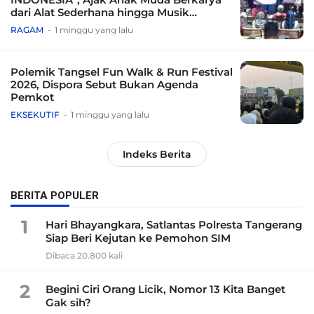
dari Alat Sederhana hingga Musik
Tradisional
RAGAM
1 minggu yang lalu
Polemik Tangsel Fun Walk & Run Festival
2026, Dispora Sebut Bukan Agenda
Pemkot
EKSEKUTIF
1 minggu yang lalu
Indeks Berita
BERITA POPULER
1
Hari Bhayangkara, Satlantas Polresta Tangerang
Siap Beri Kejutan ke Pemohon SIM
Dibaca 20.800 kali
2
Begini Ciri Orang Licik, Nomor 13 Kita Banget
Gak sih?