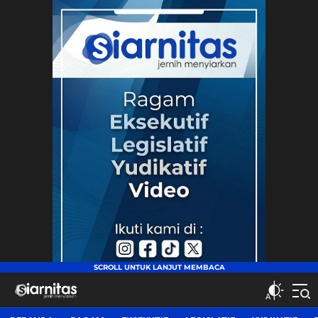
siarnitas
Jernih Menyiarkan