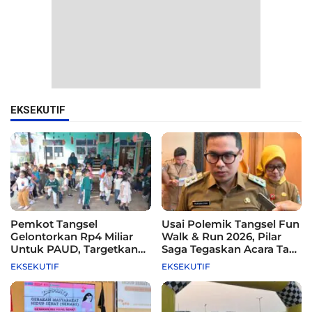
EKSEKUTIF
Pemkot Tangsel
Usai Polemik Tangsel Fun
Gelontorkan Rp4 Miliar
Walk & Run 2026, Pilar
Untuk PAUD, Targetkan
Saga Tegaskan Acara Tak
115 Sekolah
Difasilitasi Pemkot
EKSEKUTIF
EKSEKUTIF