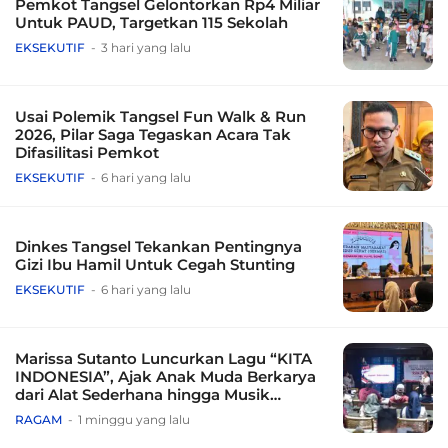
Pemkot Tangsel Gelontorkan Rp4 Miliar
Untuk PAUD, Targetkan 115 Sekolah
EKSEKUTIF
3 hari yang lalu
Usai Polemik Tangsel Fun Walk & Run
2026, Pilar Saga Tegaskan Acara Tak
Difasilitasi Pemkot
EKSEKUTIF
6 hari yang lalu
Dinkes Tangsel Tekankan Pentingnya
Gizi Ibu Hamil Untuk Cegah Stunting
EKSEKUTIF
6 hari yang lalu
Marissa Sutanto Luncurkan Lagu “KITA
INDONESIA”, Ajak Anak Muda Berkarya
dari Alat Sederhana hingga Musik
Tradisional
RAGAM
1 minggu yang lalu