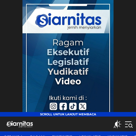
siarnitas
Jernih Menyiarkan