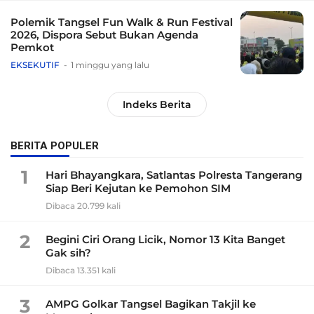
Polemik Tangsel Fun Walk & Run Festival
2026, Dispora Sebut Bukan Agenda
Pemkot
EKSEKUTIF
1 minggu yang lalu
Indeks Berita
BERITA POPULER
1
Hari Bhayangkara, Satlantas Polresta Tangerang
Siap Beri Kejutan ke Pemohon SIM
Dibaca 20.799 kali
2
Begini Ciri Orang Licik, Nomor 13 Kita Banget
Gak sih?
Dibaca 13.351 kali
3
AMPG Golkar Tangsel Bagikan Takjil ke