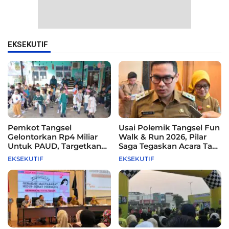
EKSEKUTIF
Pemkot Tangsel
Usai Polemik Tangsel Fun
Gelontorkan Rp4 Miliar
Walk & Run 2026, Pilar
Untuk PAUD, Targetkan
Saga Tegaskan Acara Tak
115 Sekolah
Difasilitasi Pemkot
EKSEKUTIF
EKSEKUTIF