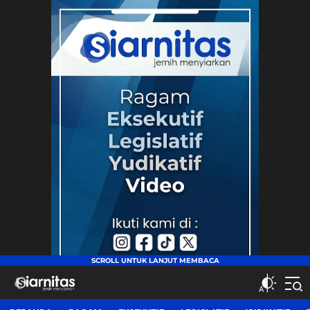
siarnitas
Jernih Menyiarkan