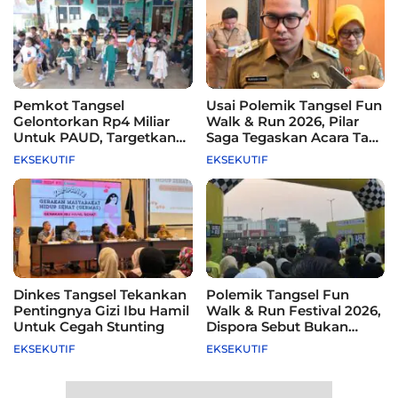
Pemkot Tangsel
Usai Polemik Tangsel Fun
Gelontorkan Rp4 Miliar
Walk & Run 2026, Pilar
Untuk PAUD, Targetkan
Saga Tegaskan Acara Tak
115 Sekolah
Difasilitasi Pemkot
EKSEKUTIF
EKSEKUTIF
Dinkes Tangsel Tekankan
Polemik Tangsel Fun
Pentingnya Gizi Ibu Hamil
Walk & Run Festival 2026,
Untuk Cegah Stunting
Dispora Sebut Bukan
Agenda Pemkot
EKSEKUTIF
EKSEKUTIF