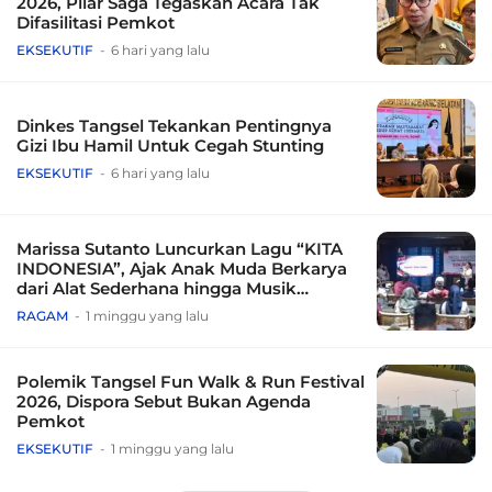
2026, Pilar Saga Tegaskan Acara Tak
Difasilitasi Pemkot
EKSEKUTIF
6 hari yang lalu
Dinkes Tangsel Tekankan Pentingnya
Gizi Ibu Hamil Untuk Cegah Stunting
EKSEKUTIF
6 hari yang lalu
Marissa Sutanto Luncurkan Lagu “KITA
INDONESIA”, Ajak Anak Muda Berkarya
dari Alat Sederhana hingga Musik
Tradisional
RAGAM
1 minggu yang lalu
Polemik Tangsel Fun Walk & Run Festival
2026, Dispora Sebut Bukan Agenda
Pemkot
EKSEKUTIF
1 minggu yang lalu